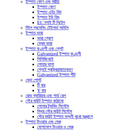
ইস্পাত কোণ এবং মরীচি
ইস্পাত কোণ
ইস্পাত এইচ বিম
ইস্পাত ইউ বিম
Elালাই টি লিন্টেল
স্টিল প্রসেসিং টেইলার্ড সার্ভিস
ইস্পাত ভারা
ভারা প্রোপ
ফ্রেম ভারা
ইস্পাত কুণ্ডলী এবং প্লেট
Galvanized ইস্পাত কুণ্ডলী
পিপিজিআই
লোহার থালা
প্লেটে প্রক্রিয়াজাতকরণ
Galvanized ইস্পাত শীট
বেড়া পোস্ট
টি বার
Y বার
রোড ব্যারিয়ার এবং গার্ড রেল
সৌর মাউন্ট ইস্পাত কাঠামো
সোলার ট্র্যাকিং সিস্টেম
স্থির সৌর মাউন্ট সিস্টেম
সৌর মাউন্ট ইস্পাত বন্ধনী খুচরা যন্ত্রাংশ
ইস্পাত টাওয়ার এবং মেরু
যোগাযোগ টাওয়ার ও মেরু