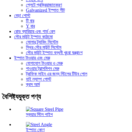
প্লেটে প্রক্রিয়াজাতকরণ
Galvanized ইস্পাত শীট
বেড়া পোস্ট
টি বার
Y বার
রোড ব্যারিয়ার এবং গার্ড রেল
সৌর মাউন্ট ইস্পাত কাঠামো
সোলার ট্র্যাকিং সিস্টেম
স্থির সৌর মাউন্ট সিস্টেম
সৌর মাউন্ট ইস্পাত বন্ধনী খুচরা যন্ত্রাংশ
ইস্পাত টাওয়ার এবং মেরু
যোগাযোগ টাওয়ার ও মেরু
পাওয়ার ট্রান্সমিশন মেরু
ট্রাফিক সাইন এর জন্য স্টিলের টিউব পোল
হাই ল্যাম্প পোস্ট
ক্রস আর্ম
বৈশিষ্ট্যযুক্ত পণ্য
স্কয়ার স্টিল পাইপ
ইস্পাত কোণ