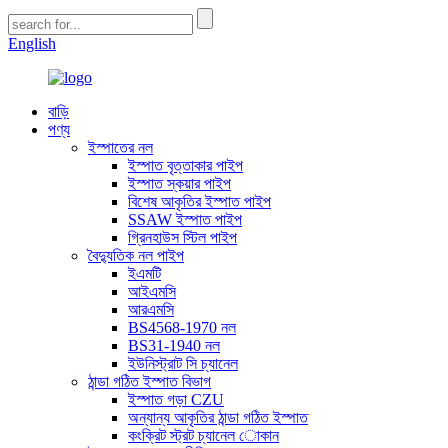
English
বাড়ি
পণ্য
ইস্পাতের নল
ইস্পাত বৃত্তাকার পাইপ
ইস্পাত স্কয়ার পাইপ
বিশেষ আকৃতির ইস্পাত পাইপ
SSAW ইস্পাত পাইপ
গ্রিনহাউস স্টিল পাইপ
বৈদ্যুতিক নল পাইপ
ইএমটি
আইএমসি
আরএমসি
BS4568-1970 নল
BS31-1940 নল
ইউনিস্ট্রাট সি চ্যানেল
ঠান্ডা গঠিত ইস্পাত বিভাগ
ইস্পাত গড়া CZU
অন্যান্য আকৃতির ঠান্ডা গঠিত ইস্পাত
কংক্রিট স্ট্রট চ্যানেল োকান