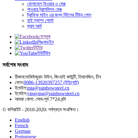
যোগাযোগ টাওয়ার ও মেরু
পাওয়ার ট্রান্সমিশন মেরু
ট্রাফিক সাইন এর জন্য স্টিলের টিউব পোল
হাই ল্যাম্প পোস্ট
ক্রস আর্ম
ফেসবুক
লিঙ্কডইন
টুইটার
ইউটিউব
সর্বশেষ সংবাদ
ঠিকানা:
দাকিউজুয়াং টাউন, জিংহাই কাউন্টি, তিয়ানজিন, চীন
ফোন:
0086-13920397257 (উইচ্যাট)
ইমেইল:
mia@rainbowsteel.cn
ইমেইল:
yingying@rainbowsteel.cn
আমরা খোলা: সোম-সূর্য 7*24 ঘন্টা
© কপিরাইট - 2010-2020: সর্বস্বত্ব সংরক্ষিত।
English
French
German
Portuguese