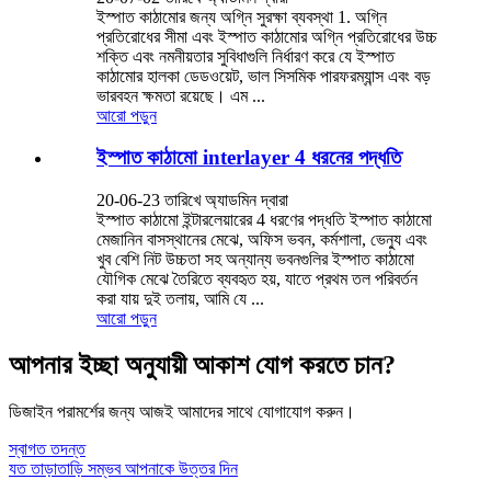
ইস্পাত কাঠামোর জন্য অগ্নি সুরক্ষা ব্যবস্থা 1. অগ্নি
প্রতিরোধের সীমা এবং ইস্পাত কাঠামোর অগ্নি প্রতিরোধের উচ্চ
শক্তি এবং নমনীয়তার সুবিধাগুলি নির্ধারণ করে যে ইস্পাত
কাঠামোর হালকা ডেডওয়েট, ভাল সিসমিক পারফরম্যান্স এবং বড়
ভারবহন ক্ষমতা রয়েছে। এম ...
আরো পড়ুন
ইস্পাত কাঠামো interlayer 4 ধরনের পদ্ধতি
20-06-23 তারিখে অ্যাডমিন দ্বারা
ইস্পাত কাঠামো ইন্টারলেয়ারের 4 ধরণের পদ্ধতি ইস্পাত কাঠামো
মেজানিন বাসস্থানের মেঝে, অফিস ভবন, কর্মশালা, ভেন্যু এবং
খুব বেশি নিট উচ্চতা সহ অন্যান্য ভবনগুলির ইস্পাত কাঠামো
যৌগিক মেঝে তৈরিতে ব্যবহৃত হয়, যাতে প্রথম তল পরিবর্তন
করা যায় দুই তলায়, আমি যে ...
আরো পড়ুন
আপনার ইচ্ছা অনুযায়ী আকাশ যোগ করতে চান?
ডিজাইন পরামর্শের জন্য আজই আমাদের সাথে যোগাযোগ করুন।
স্বাগত তদন্ত
যত তাড়াতাড়ি সম্ভব আপনাকে উত্তর দিন