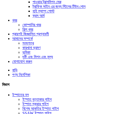
পাওয়ার ট্রান্সমিশন মেরু
ট্রাফিক সাইন এর জন্য স্টিলের টিউব পোল
হাই ল্যাম্প পোস্ট
ক্রস আর্ম
খবর
কোম্পানির খবর
শিল্প খবর
প্রায়শই জিজ্ঞাসিত প্রশ্নাবলী
আমাদের সম্পর্কে
সনদপত্র
কারখানা ভ্রমণ
ভূমিকা
দৃষ্টি এবং মিশন এবং মূল্য
যোগাযোগ করুন
বাড়ি
পণ্য নির্দেশিকা
বিভাগ
ইস্পাতের নল
ইস্পাত বৃত্তাকার পাইপ
ইস্পাত স্কয়ার পাইপ
বিশেষ আকৃতির ইস্পাত পাইপ
SSAW ইস্পাত পাইপ