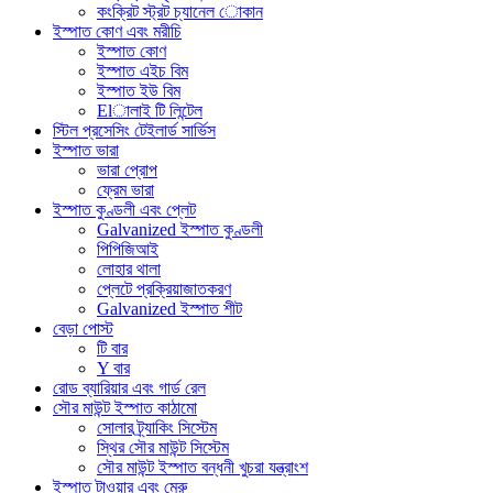
কংক্রিট স্ট্রট চ্যানেল োকান
ইস্পাত কোণ এবং মরীচি
ইস্পাত কোণ
ইস্পাত এইচ বিম
ইস্পাত ইউ বিম
Elালাই টি লিন্টেল
স্টিল প্রসেসিং টেইলার্ড সার্ভিস
ইস্পাত ভারা
ভারা প্রোপ
ফ্রেম ভারা
ইস্পাত কুণ্ডলী এবং প্লেট
Galvanized ইস্পাত কুণ্ডলী
পিপিজিআই
লোহার থালা
প্লেটে প্রক্রিয়াজাতকরণ
Galvanized ইস্পাত শীট
বেড়া পোস্ট
টি বার
Y বার
রোড ব্যারিয়ার এবং গার্ড রেল
সৌর মাউন্ট ইস্পাত কাঠামো
সোলার ট্র্যাকিং সিস্টেম
স্থির সৌর মাউন্ট সিস্টেম
সৌর মাউন্ট ইস্পাত বন্ধনী খুচরা যন্ত্রাংশ
ইস্পাত টাওয়ার এবং মেরু