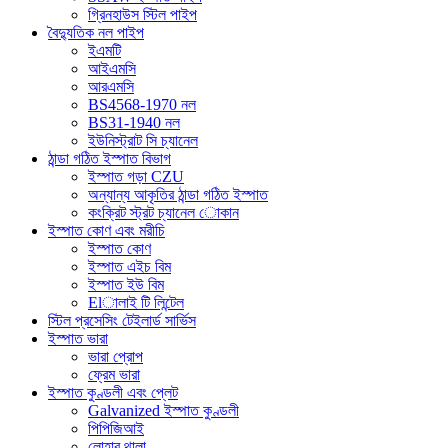
গ্রিনহাউস স্টিল পাইপ
বৈদ্যুতিক নল পাইপ
ইএমটি
আইএমসি
আরএমসি
BS4568-1970 নল
BS31-1940 নল
ইউনিস্ট্রাট সি চ্যানেল
ঠান্ডা গঠিত ইস্পাত বিভাগ
ইস্পাত গড়া CZU
অন্যান্য আকৃতির ঠান্ডা গঠিত ইস্পাত
কংক্রিট স্ট্রট চ্যানেল োকান
ইস্পাত কোণ এবং মরীচি
ইস্পাত কোণ
ইস্পাত এইচ বিম
ইস্পাত ইউ বিম
Elালাই টি লিন্টেল
স্টিল প্রসেসিং টেইলার্ড সার্ভিস
ইস্পাত ভারা
ভারা প্রোপ
ফ্রেম ভারা
ইস্পাত কুণ্ডলী এবং প্লেট
Galvanized ইস্পাত কুণ্ডলী
পিপিজিআই
লোহার থালা