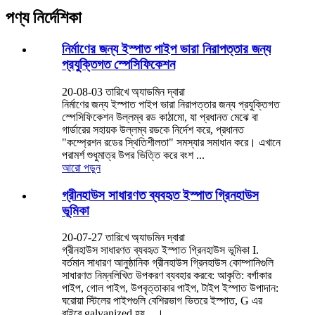
পণ্য নির্দেশিকা
নির্মাণের জন্য ইস্পাত পাইপ ভারা নিরাপত্তার জন্য
প্রযুক্তিগত স্পেসিফিকেশন
20-08-03 তারিখে অ্যাডমিন দ্বারা
নির্মাণের জন্য ইস্পাত পাইপ ভারা নিরাপত্তার জন্য প্রযুক্তিগত
স্পেসিফিকেশন উল্লম্ব রড কাঠামো, যা প্রধানত মেঝে বা
গার্ডারের সহায়ক উল্লম্ব রডকে নির্দেশ করে, প্রধানত
"কম্প্রেশন রডের স্থিতিশীলতা" সমস্যার সমাধান করে। এখানে
পরামর্শ শুধুমাত্র উপর ভিত্তি করে বংশ ...
আরো পড়ুন
গ্রীনহাউস সাধারণত ব্যবহৃত ইস্পাত গ্রিনহাউস
ভূমিকা
20-07-27 তারিখে অ্যাডমিন দ্বারা
গ্রীনহাউস সাধারণত ব্যবহৃত ইস্পাত গ্রিনহাউস ভূমিকা I.
বর্তমান সাধারণ আনুষ্ঠানিক গ্রীনহাউস গ্রিনহাউস কোম্পানিগুলি
সাধারণত নিম্নলিখিত উপকরণ ব্যবহার করবে: আকৃতি: বর্গাকার
পাইপ, গোল পাইপ, উপবৃত্তাকার পাইপ, টাইপ ইস্পাত উপাদান:
ঘরোয়া স্টিলের পাইপগুলি বেশিরভাগ ভিতরে ইস্পাত, G এর
বাইরে galvanized হয় .. ।