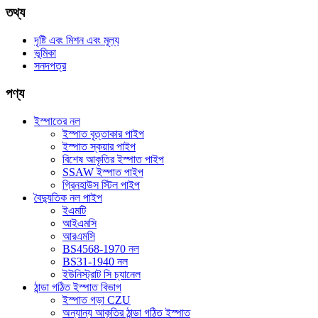
তথ্য
দৃষ্টি এবং মিশন এবং মূল্য
ভূমিকা
সনদপত্র
পণ্য
ইস্পাতের নল
ইস্পাত বৃত্তাকার পাইপ
ইস্পাত স্কয়ার পাইপ
বিশেষ আকৃতির ইস্পাত পাইপ
SSAW ইস্পাত পাইপ
গ্রিনহাউস স্টিল পাইপ
বৈদ্যুতিক নল পাইপ
ইএমটি
আইএমসি
আরএমসি
BS4568-1970 নল
BS31-1940 নল
ইউনিস্ট্রাট সি চ্যানেল
ঠান্ডা গঠিত ইস্পাত বিভাগ
ইস্পাত গড়া CZU
অন্যান্য আকৃতির ঠান্ডা গঠিত ইস্পাত