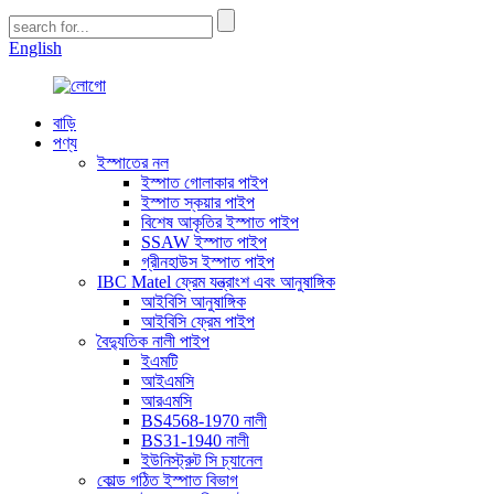
English
বাড়ি
পণ্য
ইস্পাতের নল
ইস্পাত গোলাকার পাইপ
ইস্পাত স্কয়ার পাইপ
বিশেষ আকৃতির ইস্পাত পাইপ
SSAW ইস্পাত পাইপ
গ্রীনহাউস ইস্পাত পাইপ
IBC Matel ফ্রেম যন্ত্রাংশ এবং আনুষাঙ্গিক
আইবিসি আনুষাঙ্গিক
আইবিসি ফ্রেম পাইপ
বৈদ্যুতিক নালী পাইপ
ইএমটি
আইএমসি
আরএমসি
BS4568-1970 নালী
BS31-1940 নালী
ইউনিস্ট্রুট সি চ্যানেল
কোল্ড গঠিত ইস্পাত বিভাগ