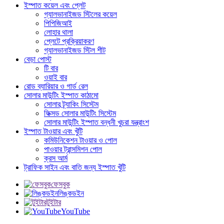
ইস্পাত কয়েল এবং প্লেট
গ্যালভানাইজড স্টিলের কয়েল
পিপিজিআই
লোহার থালা
প্লেটে প্রক্রিয়াকরণ
গ্যালভানাইজড স্টিল শীট
বেড়া পোস্ট
টি বার
ওয়াই বার
রোড ব্যারিয়ার ও গার্ড রেল
সোলার মাউন্টিং ইস্পাত কাঠামো
সোলার ট্র্যাকিং সিস্টেম
ফিক্সড সোলার মাউন্টিং সিস্টেম
সোলার মাউন্টিং ইস্পাত বন্ধনী খুচরা যন্ত্রাংশ
ইস্পাত টাওয়ার এবং খুঁটি
কমিউনিকেশন টাওয়ার ও পোল
পাওয়ার ট্রান্সমিশন পোল
ক্রস আর্ম
ট্রাফিক সাইন এবং বাতি জন্য ইস্পাত খুঁটি
ফেসবুক
লিঙ্কডইন
টুইটার
YouTube