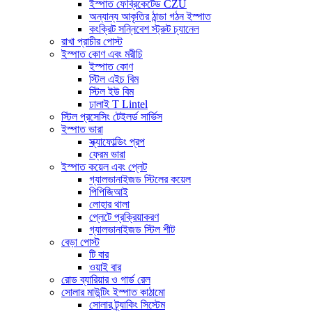
ইস্পাত ফেব্রিকেটেড CZU
অন্যান্য আকৃতির ঠান্ডা গঠন ইস্পাত
কংক্রিট সন্নিবেশ স্ট্রুট চ্যানেল
রাখা প্রাচীর পোস্ট
ইস্পাত কোণ এবং মরীচি
ইস্পাত কোণ
স্টিল এইচ বিম
স্টিল ইউ বিম
ঢালাই T Lintel
স্টিল প্রসেসিং টেইলর্ড সার্ভিস
ইস্পাত ভারা
স্ক্যাফোল্ডিং প্রপ
ফ্রেম ভারা
ইস্পাত কয়েল এবং প্লেট
গ্যালভানাইজড স্টিলের কয়েল
পিপিজিআই
লোহার থালা
প্লেটে প্রক্রিয়াকরণ
গ্যালভানাইজড স্টিল শীট
বেড়া পোস্ট
টি বার
ওয়াই বার
রোড ব্যারিয়ার ও গার্ড রেল
সোলার মাউন্টিং ইস্পাত কাঠামো
সোলার ট্র্যাকিং সিস্টেম