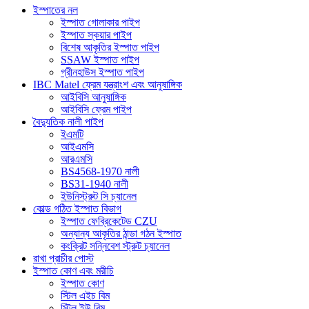
ইস্পাতের নল
ইস্পাত গোলাকার পাইপ
ইস্পাত স্কয়ার পাইপ
বিশেষ আকৃতির ইস্পাত পাইপ
SSAW ইস্পাত পাইপ
গ্রীনহাউস ইস্পাত পাইপ
IBC Matel ফ্রেম যন্ত্রাংশ এবং আনুষাঙ্গিক
আইবিসি আনুষাঙ্গিক
আইবিসি ফ্রেম পাইপ
বৈদ্যুতিক নালী পাইপ
ইএমটি
আইএমসি
আরএমসি
BS4568-1970 নালী
BS31-1940 নালী
ইউনিস্ট্রুট সি চ্যানেল
কোল্ড গঠিত ইস্পাত বিভাগ
ইস্পাত ফেব্রিকেটেড CZU
অন্যান্য আকৃতির ঠান্ডা গঠন ইস্পাত
কংক্রিট সন্নিবেশ স্ট্রুট চ্যানেল
রাখা প্রাচীর পোস্ট
ইস্পাত কোণ এবং মরীচি
ইস্পাত কোণ
স্টিল এইচ বিম
স্টিল ইউ বিম