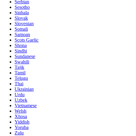
Serbian
Sesotho
Sinhala
Slovak
Slovenian
Somali
Samoan
Scots Gaelic
Shona
Sindhi
Sundanese
Swahili
Tajik
Tamil
Telugu
Thai
Ukrainian
Urdu
Uzbek
Vietnamese
Welsh
Xhosa
Yiddish
Yoruba
Zulu