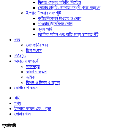
ফিক্সড সোলার মাউন্টিং সিস্টেম
সোলার মাউন্টিং ইস্পাত বন্ধনী খুচরা যন্ত্রাংশ
ইস্পাত টাওয়ার এবং খুঁটি
কমিউনিকেশন টাওয়ার ও পোল
পাওয়ার ট্রান্সমিশন পোল
ক্রস আর্ম
ট্রাফিক সাইন এবং বাতি জন্য ইস্পাত খুঁটি
খবর
কোম্পানির খবর
শিল্প সংবাদ
FAQs
আমাদের সম্পর্কে
সনদপত্র
কারখানা ভ্রমণ
ভূমিকা
ভিশন ও মিশন ও ভ্যালু
যোগাযোগ করুন
বাড়ি
পণ্য
ইস্পাত কয়েল এবং প্লেট
লোহার থালা
ক্যাটাগরি