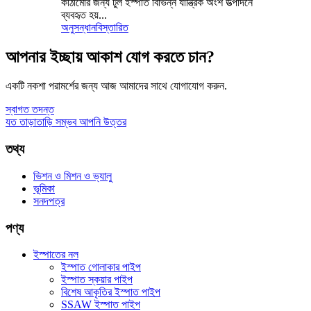
কাঠামোর জন্য টুল ইস্পাত বিভিন্ন যান্ত্রিক অংশ উত্পাদনে
ব্যবহৃত হয়...
অনুসন্ধান
বিস্তারিত
আপনার ইচ্ছায় আকাশ যোগ করতে চান?
একটি নকশা পরামর্শের জন্য আজ আমাদের সাথে যোগাযোগ করুন.
স্বাগত তদন্ত
যত তাড়াতাড়ি সম্ভব আপনি উত্তর
তথ্য
ভিশন ও মিশন ও ভ্যালু
ভূমিকা
সনদপত্র
পণ্য
ইস্পাতের নল
ইস্পাত গোলাকার পাইপ
ইস্পাত স্কয়ার পাইপ
বিশেষ আকৃতির ইস্পাত পাইপ
SSAW ইস্পাত পাইপ