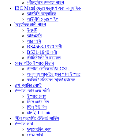
গ্রীনহাউস ইস্পাত পাইপ
IBC Matel ফ্রেম যন্ত্রাংশ এবং আনুষাঙ্গিক
আইবিসি আনুষাঙ্গিক
আইবিসি ফ্রেম পাইপ
বৈদ্যুতিক নালী পাইপ
ইএমটি
আইএমসি
আরএমসি
BS4568-1970 নালী
BS31-1940 নালী
ইউনিস্ট্রুট সি চ্যানেল
কোল্ড গঠিত ইস্পাত বিভাগ
ইস্পাত ফেব্রিকেটেড CZU
অন্যান্য আকৃতির ঠান্ডা গঠন ইস্পাত
কংক্রিট সন্নিবেশ স্ট্রুট চ্যানেল
রাখা প্রাচীর পোস্ট
ইস্পাত কোণ এবং মরীচি
ইস্পাত কোণ
স্টিল এইচ বিম
স্টিল ইউ বিম
ঢালাই T Lintel
স্টিল প্রসেসিং টেইলর্ড সার্ভিস
ইস্পাত ভারা
স্ক্যাফোল্ডিং প্রপ
ফ্রেম ভারা