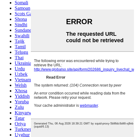
Somali
Samoan
Scots Gaelic
Shona
Sindhi
Sundanese
Swahili
Tajik
Tamil
Telugu
Thai
Ukrainian
Urdu
Uzbek
Vietnamese
Welsh
Xhosa
Yiddish
Yoruba
Zulu
Kinyarwanda
Tatar
Oriya
Turkmen
Uyghur