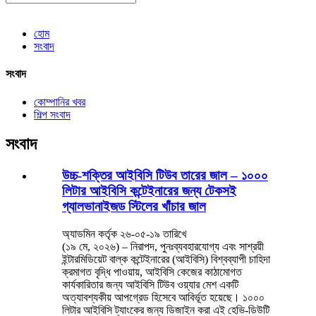
হোম
সংবাদ
সংবাদ
কোম্পানির খবর
শিল্প সংবাদ
সংবাদ
উচ্চ-শক্তির আইবিসি টিউব তারের জাল – ১০০০
লিটার আইবিসি কন্টেইনারের জন্য টেকসই
গ্যালভানাইজড স্টিলের খাঁচার জাল
অ্যাডমিন কর্তৃক ২৬-০৫-১৯ তারিখে
(১৯ মে, ২০২৬) – নিরাপদ, পুনঃব্যবহারযোগ্য এবং সাশ্রয়ী
ইন্টারমিডিয়েট বাল্ক কন্টেইনারের (আইবিসি) বিশ্বব্যাপী চাহিদা
ক্রমাগত বৃদ্ধি পাওয়ায়, আইবিসি কেজের কাঠামোগত
কার্যকারিতার জন্য আইবিসি টিউব ওয়্যার মেশ একটি
অত্যাবশ্যকীয় আপগ্রেড হিসেবে আবির্ভূত হয়েছে। ১০০০
লিটার আইবিসি ট্যাংকের জন্য ডিজাইন করা এই হেভি-ডিউটি ​​