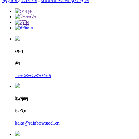
গ্রাউন্ড মাউন্টিং সিস্টেম
-
ধরে রাখার দেয়ালের খুঁটি / লিন্টেল
ফোন
টেল
+৮৬ ১৩৯২০৩৯৭২৫৭
ই-মেইল
ই-মেইল
kaka@rainbowsteel.cn