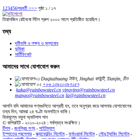
1
2
3
4
5
6
পরবর্তী >
>>
পৃষ্ঠা ১ / ১৭
তিয়ানজিন রেইনবো স্টিল গ্রুপ ২০০০ সালে প্রতিষ্ঠিত হয়েছিল।
তথ্য
দৃষ্টিভঙ্গি ও লক্ষ্য ও মূল্যবোধ
ভূমিকা
সার্টিফিকেট
আমাদের সাথে যোগাযোগ করুন
Daqiuzhuang টাউন, Jinghai কাউন্টি, Tianjin, চীন
+৮৬ ১৩৯২০৩৯৭২৫৭
kaka@rainbowsteel.cn
yingying@rainbowsteel.cn
mango@rainbowsteel.cn
liz@rainbowsteel.cn
আপনি যদি আমাদের পণ্যগুলিতে আগ্রহী হন, তবে অনুগ্রহ করে আপনার যোগাযোগের
তথ্য দিন, আমরা ২৪ ঘণ্টা অনলাইনে থাকি।
বিনামূল্যে নমুনা অ্যাটলাস পান
© কপিরাইট - ২০১০-২০২৪ : সর্বস্বত্ব সংরক্ষিত।
টিপস
-
জনপ্রিয় পণ্য
-
সাইটম্যাপ
ইস্পাতের প্রপেলার
-
স্ক্যাফোল্ডিং সিস্টেম
-
ফর্মওয়ার্ক সিস্টেম
-
সৌর ট্র্যাকিং সিস্টেম
-