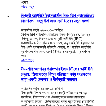
ওয়েল...
আরও পড়ুন
বিপ্লবী আইবিসি ট্রান্সভার্সাল বিম: শিল্প প্যাকেজিংয়ে
নিরাপত্তা, বহুমুখিতা এবং স্থায়িত্বের নতুন সংজ্ঞা
অ্যাডমিন কর্তৃক ২৬-০৫-১৯ তারিখে
বৈশ্বিক শিল্প প্যাকেজিং বাজারের হালনাগাদ (১৯ মে, ২০২৬) –
বিশ্বজুড়ে দক্ষ, নিরাপদ এবং সাশ্রয়ী আইবিসি (IBC)
সরঞ্জামাদির চাহিদা বৃদ্ধির সাথে সাথে, নতুন আইবিসি ট্রান্সভার্সাল
বিম একটি যুগান্তকারী পরিবর্তন এনেছে, যা প্রচলিত আইবিসি
ক্রসবিমের সীমাবদ্ধতাগুলো (সীমিত সামঞ্জস্যতা, ...) সমাধান
করে।
আরও পড়ুন
উচ্চ-শক্তিসম্পন্ন গ্যালভানাইজড স্টিলের আইবিসি
ফ্রেম: শিল্পক্ষেত্রে বিপুল পরিমাণে পণ্য সংরক্ষণের
জন্য একটি টেকসই ও দীর্ঘস্থায়ী সমাধান
অ্যাডমিন কর্তৃক ২৬-০৫-১৪ তারিখে
বিশ্বব্যাপী শিল্প খাতগুলো বাল্ক সামগ্রী পরিবহনের ক্ষেত্রে
স্থায়িত্ব, নিরাপত্তা এবং টেকসইতাকে ক্রমবর্ধমানভাবে
অগ্রাধিকার দিচ্ছে। ইন্টারমিডিয়েট বাল্ক কন্টেইনারের (আইবিসি)
একটি মূল কাঠামোগত উপাদান হিসেবে, গ্যালভানাইজড স্টিলের