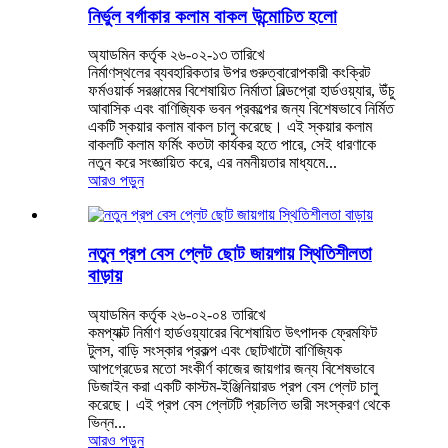
নির্ভুল বর্গাকার কলাম বাকল উন্মোচিত হলো
অ্যাডমিন কর্তৃক ২৬-০২-১৩ তারিখে
নির্মাণস্থলের ব্যবহারিকতার উপর গুরুত্বারোপকারী কংক্রিট
ফর্মওয়ার্ক সরঞ্জামের বিশেষায়িত নির্মাতা বিল্ডপ্রো হার্ডওয়্যার, উঁচু
আবাসিক এবং বাণিজ্যিক ভবন প্রকল্পের জন্য বিশেষভাবে নির্মিত
একটি স্কয়ার কলাম বাকল চালু করেছে। এই স্কয়ার কলাম
বাকলটি কলাম ফর্মিং কতটা কার্যকর হতে পারে, সেই ধারণাকে
নতুন করে সংজ্ঞায়িত করে, এর নমনীয়তার মাধ্যমে...
আরও পড়ুন
নতুন প্রপ বেস প্লেট ছোট জায়গায় স্থিতিশীলতা
বাড়ায়
অ্যাডমিন কর্তৃক ২৬-০২-০৪ তারিখে
কমপ্যাক্ট নির্মাণ হার্ডওয়্যারের বিশেষায়িত উৎপাদক ফ্রেমফিট
টুলস, বাড়ি সংস্কার প্রকল্প এবং ছোটখাটো বাণিজ্যিক
আপগ্রেডের মতো সংকীর্ণ কাজের জায়গার জন্য বিশেষভাবে
ডিজাইন করা একটি কাস্টম-ইঞ্জিনিয়ারড প্রপ বেস প্লেট চালু
করেছে। এই প্রপ বেস প্লেটটি প্রচলিত ভারী সংস্করণ থেকে
ভিন্ন...
আরও পড়ুন