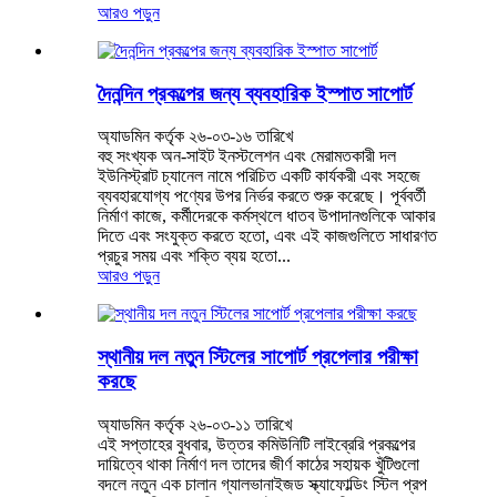
আরও পড়ুন
দৈনন্দিন প্রকল্পের জন্য ব্যবহারিক ইস্পাত সাপোর্ট
অ্যাডমিন কর্তৃক ২৬-০৩-১৬ তারিখে
বহু সংখ্যক অন-সাইট ইনস্টলেশন এবং মেরামতকারী দল
ইউনিস্ট্রাট চ্যানেল নামে পরিচিত একটি কার্যকরী এবং সহজে
ব্যবহারযোগ্য পণ্যের উপর নির্ভর করতে শুরু করেছে। পূর্ববর্তী
নির্মাণ কাজে, কর্মীদেরকে কর্মস্থলে ধাতব উপাদানগুলিকে আকার
দিতে এবং সংযুক্ত করতে হতো, এবং এই কাজগুলিতে সাধারণত
প্রচুর সময় এবং শক্তি ব্যয় হতো...
আরও পড়ুন
স্থানীয় দল নতুন স্টিলের সাপোর্ট প্রপেলার পরীক্ষা
করছে
অ্যাডমিন কর্তৃক ২৬-০৩-১১ তারিখে
এই সপ্তাহের বুধবার, উত্তর কমিউনিটি লাইব্রেরি প্রকল্পের
দায়িত্বে থাকা নির্মাণ দল তাদের জীর্ণ কাঠের সহায়ক খুঁটিগুলো
বদলে নতুন এক চালান গ্যালভানাইজড স্ক্যাফোল্ডিং স্টিল প্রপ