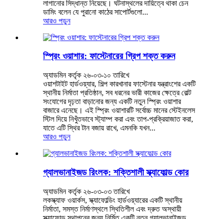
লাগানোর সিদ্ধান্ত নিয়েছে। ঘটনাস্থলের দায়িত্বে থাকা চেন
ডামিং বলেন যে পুরানো কাঠের সাপোর্টগুলো...
আরও পড়ুন
স্প্রিং ওয়াশার: ফাস্টেনারের গ্রিপ শক্ত করুন
অ্যাডমিন কর্তৃক ২৬-০৩-১০ তারিখে
ওয়াশটাইট হার্ডওয়্যার, শিল্প কারখানার ফাস্টেনার যন্ত্রাংশের একটি
স্থানীয় নির্মাতা প্রতিষ্ঠান, সব ধরনের ভারী কাজের ক্ষেত্রে বোল্ট
সংযোগের দৃঢ়তা বাড়ানোর জন্য একটি নতুন স্প্রিং ওয়াশার
বাজারে এনেছে। এই স্প্রিং ওয়াশারটি সর্বোচ্চ মানের স্টেইনলেস
স্টিল দিয়ে নিখুঁতভাবে স্ট্যাম্প করা এবং তাপ-প্রক্রিয়াজাত করা,
যাতে এটি স্থির টান বজায় রাখে, এমনকি যখন...
আরও পড়ুন
গ্যালভানাইজড রিংলক: শক্তিশালী স্ক্যাফোল্ড কোর
অ্যাডমিন কর্তৃক ২৬-০৩-০৩ তারিখে
লকস্ক্যাফ ওয়ার্কস, স্ক্যাফোল্ডিং হার্ডওয়্যারের একটি স্থানীয়
নির্মাতা, সমস্ত নির্মাণস্থলে স্থিতিশীল এবং দ্রুত অস্থায়ী
স্ক্যাফোল্ড স্থাপনের জন্য নির্মিত একটি নতুন গ্যালভানাইজড