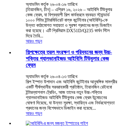
অ্যাডমিন কর্তৃক ২৬-০৪-১৬ তারিখে
[তিয়ানজিন, চীন] – এপ্রিল ১৬, ২০২৬ – আইবিসি টিউবুলার
কেজ ফ্রেম, যা বিশ্বব্যাপী শিল্প কার্যক্রমে ব্যবহৃত স্ট্যান্ডার্ড
১০০০ লিটার ইন্টারমিডিয়েট বাল্ক কন্টেইনার (আইবিসি)-কে
উন্নত কাঠামোগত সহায়তা ও সুরক্ষা প্রদানের জন্য ডিজাইন
করা হয়েছে। এটি প্রিমিয়াম DX51D/Q235 কার্বন স্টিল
দিয়ে তৈরি...
আরও পড়ুন
শিল্পক্ষেত্রে তরল সংরক্ষণ ও পরিবহনের জন্য উচ্চ-
শক্তির গ্যালভানাইজড আইবিসি টিউবুলার কেজ
ফ্রেম
অ্যাডমিন কর্তৃক ২৬-০৪-১৩ তারিখে
শিল্প ইস্পাত উপাদান এবং আইবিসি কন্টেইনার আনুষঙ্গিক সামগ্রীর
একটি শীর্ষস্থানীয় সরবরাহকারী প্রতিষ্ঠান, তিয়ানজিন রেইনবো
ইন্টারন্যাশনাল ট্রেডিং, আজ তাদের নতুন উচ্চ-শক্তির
গ্যালভানাইজড আইবিসি টিউবুলার কেজ ফ্রেম উন্মোচনের
ঘোষণা দিয়েছে, যা উন্নত সুরক্ষা, স্থায়িত্ব এবং নির্ভরযোগ্যতা
প্রদানের জন্য বিশেষভাবে ডিজাইন করা হয়েছে...
আরও পড়ুন