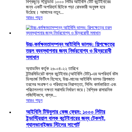
বিশ্বজুড়ে স্ট্যান্ডার্ড ১০০০ লিটার আইবিসি টোট কন্টেইনারের
জন্য একটি অপরিহার্য ছিটকে পড়া রোধকারী অনুষঙ্গ হয়ে
উঠেছে। আমাদের নতুন...
আরও পড়ুন
উচ্চ-কর্মক্ষমতাসম্পন্ন আইবিসি ভালভ: শিল্পক্ষেত্রে
তরল ব্যবস্থাপনার জন্য নির্ভরযোগ্য ও ছিদ্ররোধী
সমাধান
অ্যাডমিন কর্তৃক ২৬-০৪-২২ তারিখে
ইন্টারমিডিয়েট বাল্ক কন্টেইনার (আইবিসি টোট)-এর অপরিহার্য বটম
ডিসচার্জ ফিটিংস হিসেবে, উচ্চ-মানের আইবিসি ভালভ শিল্পজাত
তরলের সংরক্ষণ ও পরিবহনের নিরাপত্তা, সিলিং কার্যকারিতা এবং
পরিচালনগত দক্ষতা সরাসরি নির্ধারণ করে। বৈশ্বিক রাসায়নিক
লজিস্টিকসে, বাল্ক...
আরও পড়ুন
আইবিসি টিউবুলার কেজ ফ্রেম: ১০০০ লিটার
ইন্ডাস্ট্রিয়াল বাল্ক কন্টেইনারের জন্য টেকসই,
গ্যালভানাইজড স্টিলের সাপোর্ট