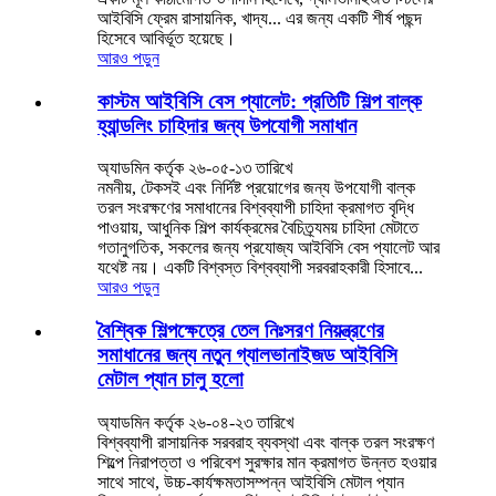
আইবিসি ফ্রেম রাসায়নিক, খাদ্য... এর জন্য একটি শীর্ষ পছন্দ
হিসেবে আবির্ভূত হয়েছে।
আরও পড়ুন
কাস্টম আইবিসি বেস প্যালেট: প্রতিটি শিল্প বাল্ক
হ্যান্ডলিং চাহিদার জন্য উপযোগী সমাধান
অ্যাডমিন কর্তৃক ২৬-০৫-১৩ তারিখে
নমনীয়, টেকসই এবং নির্দিষ্ট প্রয়োগের জন্য উপযোগী বাল্ক
তরল সংরক্ষণের সমাধানের বিশ্বব্যাপী চাহিদা ক্রমাগত বৃদ্ধি
পাওয়ায়, আধুনিক শিল্প কার্যক্রমের বৈচিত্র্যময় চাহিদা মেটাতে
গতানুগতিক, সকলের জন্য প্রযোজ্য আইবিসি বেস প্যালেট আর
যথেষ্ট নয়। একটি বিশ্বস্ত বিশ্বব্যাপী সরবরাহকারী হিসাবে...
আরও পড়ুন
বৈশ্বিক শিল্পক্ষেত্রে তেল নিঃসরণ নিয়ন্ত্রণের
সমাধানের জন্য নতুন গ্যালভানাইজড আইবিসি
মেটাল প্যান চালু হলো
অ্যাডমিন কর্তৃক ২৬-০৪-২৩ তারিখে
বিশ্বব্যাপী রাসায়নিক সরবরাহ ব্যবস্থা এবং বাল্ক তরল সংরক্ষণ
শিল্পে নিরাপত্তা ও পরিবেশ সুরক্ষার মান ক্রমাগত উন্নত হওয়ার
সাথে সাথে, উচ্চ-কার্যক্ষমতাসম্পন্ন আইবিসি মেটাল প্যান