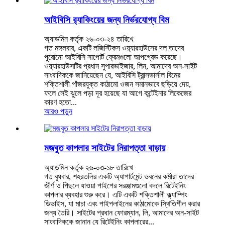
আইবিসি র‍্যাকিংয়ের জন্য নির্ভরযোগ্য বিম
অ্যাডমিন কর্তৃক ২৬-০৩-২৪ তারিখে
গত মঙ্গলবার, একটি লজিস্টিকস ওয়্যারহাউসের দল তাদের
পুরোনো আইবিসি সাপোর্ট ফ্রেমগুলো আপগ্রেড করেছে।
ওয়্যারহাউসটির প্রধান সুপারভাইজার, লিন, আমাদের অন-সাইট
সাংবাদিককে জানিয়েছেন যে, আইবিসি ট্রান্সভার্সাল বিমের
শক্তিশালী পাঁজরযুক্ত কাঠামো ওজন সমানভাবে ছড়িয়ে দেয়,
ফলে সেই ঝুলে পড়া দূর হয়েছে যা আগে কন্টেইনার লিকেজের
কারণ হতো...
আরও পড়ুন
মজবুত কাপলার সাইটের নিরাপত্তা বাড়ায়
অ্যাডমিন কর্তৃক ২৬-০৩-১৮ তারিখে
গত বুধবার, শহরতলির একটি অ্যাপার্টমেন্ট ভবনের কর্মীরা তাদের
জীর্ণ ও পিছলে যাওয়া পাইপের সরঞ্জামগুলো বদলে রিটেইনিং
কাপলার ব্যবহার শুরু করে। এটি একটি শক্তিশালী ক্ল্যাম্পিং
ডিভাইস, যা মাচা এবং পাইপলাইনের কাঠামোকে স্থিতিশীল করার
জন্য তৈরি। সাইটের প্রধান ফোরম্যান, লি, আমাদের অন-সাইট
সাংবাদিককে জানান যে রিটেইনিং কাপলারের...