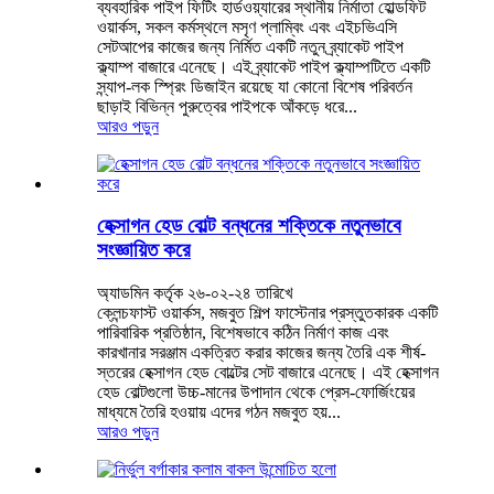
ব্যবহারিক পাইপ ফিটিং হার্ডওয়্যারের স্থানীয় নির্মাতা হোল্ডফিট
ওয়ার্কস, সকল কর্মস্থলে মসৃণ প্লাম্বিং এবং এইচভিএসি
সেটআপের কাজের জন্য নির্মিত একটি নতুন ব্র্যাকেট পাইপ
ক্ল্যাম্প বাজারে এনেছে। এই ব্র্যাকেট পাইপ ক্ল্যাম্পটিতে একটি
স্ন্যাপ-লক স্প্রিং ডিজাইন রয়েছে যা কোনো বিশেষ পরিবর্তন
ছাড়াই বিভিন্ন পুরুত্বের পাইপকে আঁকড়ে ধরে...
আরও পড়ুন
হেক্সাগন হেড বোল্ট বন্ধনের শক্তিকে নতুনভাবে
সংজ্ঞায়িত করে
অ্যাডমিন কর্তৃক ২৬-০২-২৪ তারিখে
ক্লেন্চফাস্ট ওয়ার্কস, মজবুত শিল্প ফাস্টেনার প্রস্তুতকারক একটি
পারিবারিক প্রতিষ্ঠান, বিশেষভাবে কঠিন নির্মাণ কাজ এবং
কারখানার সরঞ্জাম একত্রিত করার কাজের জন্য তৈরি এক শীর্ষ-
স্তরের হেক্সাগন হেড বোল্টের সেট বাজারে এনেছে। এই হেক্সাগন
হেড বোল্টগুলো উচ্চ-মানের উপাদান থেকে প্রেস-ফোর্জিংয়ের
মাধ্যমে তৈরি হওয়ায় এদের গঠন মজবুত হয়...
আরও পড়ুন