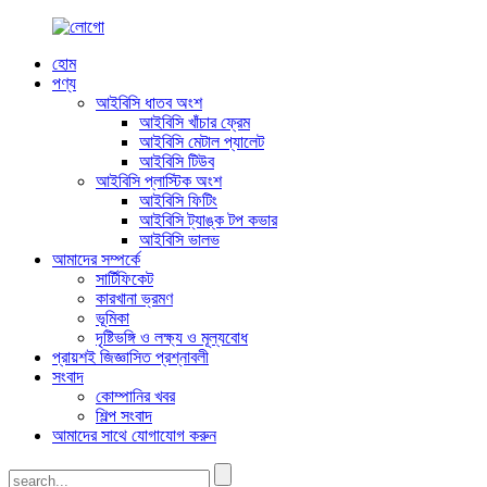
হোম
পণ্য
আইবিসি ধাতব অংশ
আইবিসি খাঁচার ফ্রেম
আইবিসি মেটাল প্যালেট
আইবিসি টিউব
আইবিসি প্লাস্টিক অংশ
আইবিসি ফিটিং
আইবিসি ট্যাঙ্ক টপ কভার
আইবিসি ভালভ
আমাদের সম্পর্কে
সার্টিফিকেট
কারখানা ভ্রমণ
ভূমিকা
দৃষ্টিভঙ্গি ও লক্ষ্য ও মূল্যবোধ
প্রায়শই জিজ্ঞাসিত প্রশ্নাবলী
সংবাদ
কোম্পানির খবর
শিল্প সংবাদ
আমাদের সাথে যোগাযোগ করুন