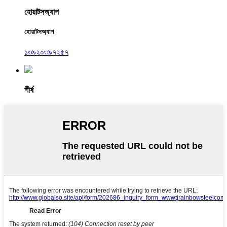
হোয়াটসঅ্যাপ
হোয়াটসঅ্যাপ
১৩৯২০৩৯৭২৫৭
শীর্ষ