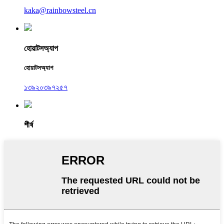
kaka@rainbowsteel.cn
হোয়াটসঅ্যাপ
হোয়াটসঅ্যাপ
১৩৯২০৩৯৭২৫৭
শীর্ষ