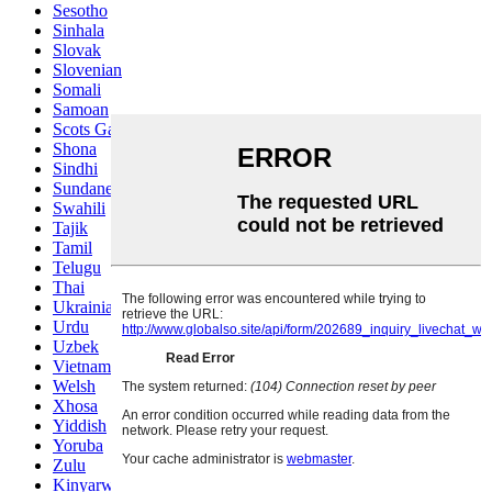
Sesotho
Sinhala
Slovak
Slovenian
Somali
Samoan
Scots Gaelic
Shona
Sindhi
Sundanese
Swahili
Tajik
Tamil
Telugu
Thai
Ukrainian
Urdu
Uzbek
Vietnamese
Welsh
Xhosa
Yiddish
Yoruba
Zulu
Kinyarwanda