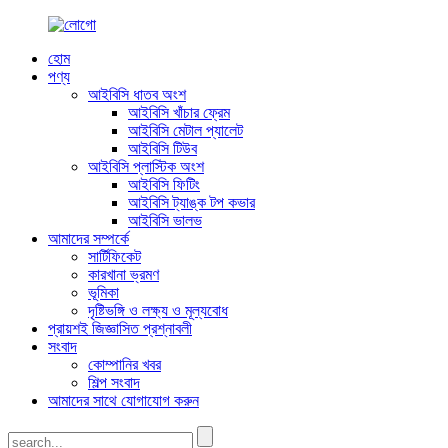
হোম
পণ্য
আইবিসি ধাতব অংশ
আইবিসি খাঁচার ফ্রেম
আইবিসি মেটাল প্যালেট
আইবিসি টিউব
আইবিসি প্লাস্টিক অংশ
আইবিসি ফিটিং
আইবিসি ট্যাঙ্ক টপ কভার
আইবিসি ভালভ
আমাদের সম্পর্কে
সার্টিফিকেট
কারখানা ভ্রমণ
ভূমিকা
দৃষ্টিভঙ্গি ও লক্ষ্য ও মূল্যবোধ
প্রায়শই জিজ্ঞাসিত প্রশ্নাবলী
সংবাদ
কোম্পানির খবর
শিল্প সংবাদ
আমাদের সাথে যোগাযোগ করুন