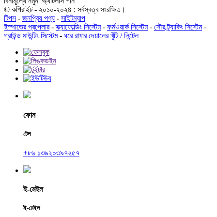
বিনামূল্যে নমুনা অ্যাটলাস পান
© কপিরাইট - ২০১০-২০২৪ : সর্বস্বত্ব সংরক্ষিত।
টিপস
-
জনপ্রিয় পণ্য
-
সাইটম্যাপ
ইস্পাতের প্রপেলার
-
স্ক্যাফোল্ডিং সিস্টেম
-
ফর্মওয়ার্ক সিস্টেম
-
সৌর ট্র্যাকিং সিস্টেম
-
গ্রাউন্ড মাউন্টিং সিস্টেম
-
ধরে রাখার দেয়ালের খুঁটি / লিন্টেল
ফোন
টেল
+৮৬ ১৩৯২০৩৯৭২৫৭
ই-মেইল
ই-মেইল