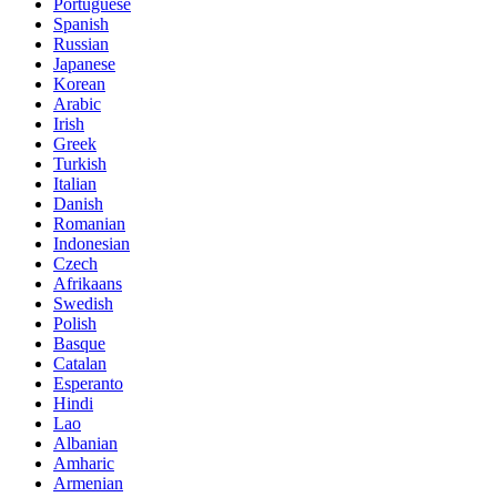
Portuguese
Spanish
Russian
Japanese
Korean
Arabic
Irish
Greek
Turkish
Italian
Danish
Romanian
Indonesian
Czech
Afrikaans
Swedish
Polish
Basque
Catalan
Esperanto
Hindi
Lao
Albanian
Amharic
Armenian