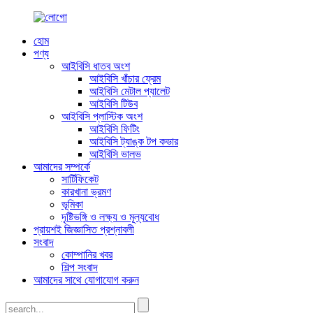
হোম
পণ্য
আইবিসি ধাতব অংশ
আইবিসি খাঁচার ফ্রেম
আইবিসি মেটাল প্যালেট
আইবিসি টিউব
আইবিসি প্লাস্টিক অংশ
আইবিসি ফিটিং
আইবিসি ট্যাঙ্ক টপ কভার
আইবিসি ভালভ
আমাদের সম্পর্কে
সার্টিফিকেট
কারখানা ভ্রমণ
ভূমিকা
দৃষ্টিভঙ্গি ও লক্ষ্য ও মূল্যবোধ
প্রায়শই জিজ্ঞাসিত প্রশ্নাবলী
সংবাদ
কোম্পানির খবর
শিল্প সংবাদ
আমাদের সাথে যোগাযোগ করুন