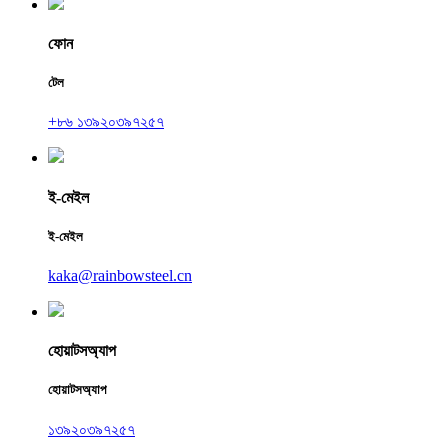
ফোন
টেল
+৮৬ ১৩৯২০৩৯৭২৫৭
ই-মেইল
ই-মেইল
kaka@rainbowsteel.cn
হোয়াটসঅ্যাপ
হোয়াটসঅ্যাপ
১৩৯২০৩৯৭২৫৭