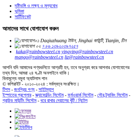
দৃষ্টিভঙ্গি ও লক্ষ্য ও মূল্যবোধ
ভূমিকা
সার্টিফিকেট
আমাদের সাথে যোগাযোগ করুন
Daqiuzhuang টাউন, Jinghai কাউন্টি, Tianjin, চীন
+৮৬ ১৩৯২০৩৯৭২৫৭
kaka@rainbowsteel.cn
yingying@rainbowsteel.cn
mango@rainbowsteel.cn
liz@rainbowsteel.cn
আপনি যদি আমাদের পণ্যগুলিতে আগ্রহী হন, তবে অনুগ্রহ করে আপনার যোগাযোগের
তথ্য দিন, আমরা ২৪ ঘণ্টা অনলাইনে থাকি।
বিনামূল্যে নমুনা অ্যাটলাস পান
© কপিরাইট - ২০১০-২০২৪ : সর্বস্বত্ব সংরক্ষিত।
টিপস
-
জনপ্রিয় পণ্য
-
সাইটম্যাপ
ইস্পাতের প্রপেলার
-
স্ক্যাফোল্ডিং সিস্টেম
-
ফর্মওয়ার্ক সিস্টেম
-
সৌর ট্র্যাকিং সিস্টেম
-
গ্রাউন্ড মাউন্টিং সিস্টেম
-
ধরে রাখার দেয়ালের খুঁটি / লিন্টেল