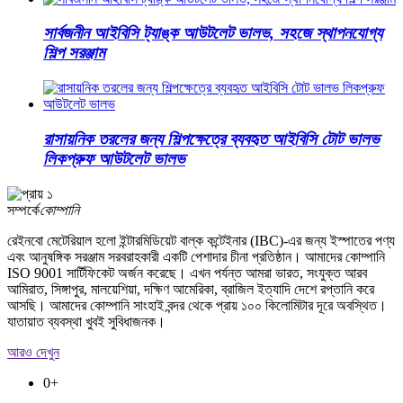
সার্বজনীন আইবিসি ট্যাঙ্ক আউটলেট ভালভ, সহজে স্থাপনযোগ্য
শিল্প সরঞ্জাম
রাসায়নিক তরলের জন্য শিল্পক্ষেত্রে ব্যবহৃত আইবিসি টোট ভালভ
লিকপ্রুফ আউটলেট ভালভ
সম্পর্কে
কোম্পানি
রেইনবো মেটেরিয়াল হলো ইন্টারমিডিয়েট বাল্ক কন্টেইনার (IBC)-এর জন্য ইস্পাতের পণ্য
এবং আনুষঙ্গিক সরঞ্জাম সরবরাহকারী একটি পেশাদার চীনা প্রতিষ্ঠান। আমাদের কোম্পানি
ISO 9001 সার্টিফিকেট অর্জন করেছে। এখন পর্যন্ত আমরা ভারত, সংযুক্ত আরব
আমিরাত, সিঙ্গাপুর, মালয়েশিয়া, দক্ষিণ আমেরিকা, ব্রাজিল ইত্যাদি দেশে রপ্তানি করে
আসছি। আমাদের কোম্পানি সাংহাই বন্দর থেকে প্রায় ১০০ কিলোমিটার দূরে অবস্থিত।
যাতায়াত ব্যবস্থা খুবই সুবিধাজনক।
আরও দেখুন
0
+