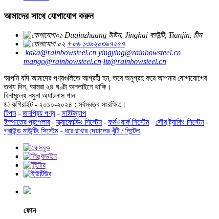
আমাদের সাথে যোগাযোগ করুন
Daqiuzhuang টাউন, Jinghai কাউন্টি, Tianjin, চীন
+৮৬ ১৩৯২০৩৯৭২৫৭
kaka@rainbowsteel.cn
yingying@rainbowsteel.cn
mango@rainbowsteel.cn
liz@rainbowsteel.cn
আপনি যদি আমাদের পণ্যগুলিতে আগ্রহী হন, তবে অনুগ্রহ করে আপনার যোগাযোগের
তথ্য দিন, আমরা ২৪ ঘণ্টা অনলাইনে থাকি।
বিনামূল্যে নমুনা অ্যাটলাস পান
© কপিরাইট - ২০১০-২০২৪ : সর্বস্বত্ব সংরক্ষিত।
টিপস
-
জনপ্রিয় পণ্য
-
সাইটম্যাপ
ইস্পাতের প্রপেলার
-
স্ক্যাফোল্ডিং সিস্টেম
-
ফর্মওয়ার্ক সিস্টেম
-
সৌর ট্র্যাকিং সিস্টেম
-
গ্রাউন্ড মাউন্টিং সিস্টেম
-
ধরে রাখার দেয়ালের খুঁটি / লিন্টেল
ফোন