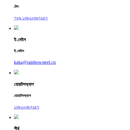
টেল
+৮৬ ১৩৯২০৩৯৭২৫৭
ই-মেইল
ই-মেইল
kaka@rainbowsteel.cn
হোয়াটসঅ্যাপ
হোয়াটসঅ্যাপ
১৩৯২০৩৯৭২৫৭
শীর্ষ