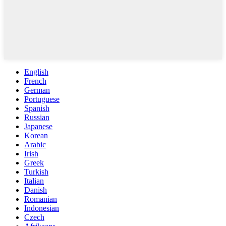
English
French
German
Portuguese
Spanish
Russian
Japanese
Korean
Arabic
Irish
Greek
Turkish
Italian
Danish
Romanian
Indonesian
Czech