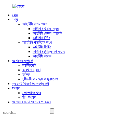
হোম
পণ্য
আইবিসি ধাতব অংশ
আইবিসি খাঁচার ফ্রেম
আইবিসি মেটাল প্যালেট
আইবিসি টিউব
আইবিসি প্লাস্টিক অংশ
আইবিসি ফিটিং
আইবিসি ট্যাঙ্ক টপ কভার
আইবিসি ভালভ
আমাদের সম্পর্কে
সার্টিফিকেট
কারখানা ভ্রমণ
ভূমিকা
দৃষ্টিভঙ্গি ও লক্ষ্য ও মূল্যবোধ
প্রায়শই জিজ্ঞাসিত প্রশ্নাবলী
সংবাদ
কোম্পানির খবর
শিল্প সংবাদ
আমাদের সাথে যোগাযোগ করুন