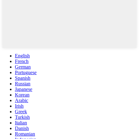
English
French
German
Portuguese
Spanish
Russian
Japanese
Korean
Arabic
Irish
Greek
Turkish
Italian
Danish
Romanian