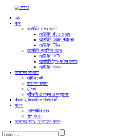
হোম
পণ্য
আইবিসি ধাতব অংশ
আইবিসি খাঁচার ফ্রেম
আইবিসি মেটাল প্যালেট
আইবিসি টিউব
আইবিসি প্লাস্টিক অংশ
আইবিসি ফিটিং
আইবিসি ট্যাঙ্ক টপ কভার
আইবিসি ভালভ
আমাদের সম্পর্কে
সার্টিফিকেট
কারখানা ভ্রমণ
ভূমিকা
দৃষ্টিভঙ্গি ও লক্ষ্য ও মূল্যবোধ
প্রায়শই জিজ্ঞাসিত প্রশ্নাবলী
সংবাদ
কোম্পানির খবর
শিল্প সংবাদ
আমাদের সাথে যোগাযোগ করুন