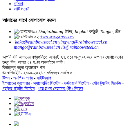
ভূমিকা
সার্টিফিকেট
আমাদের সাথে যোগাযোগ করুন
Daqiuzhuang টাউন, Jinghai কাউন্টি, Tianjin, চীন
+৮৬ ১৩৯২০৩৯৭২৫৭
kaka@rainbowsteel.cn
yingying@rainbowsteel.cn
mango@rainbowsteel.cn
liz@rainbowsteel.cn
আপনি যদি আমাদের পণ্যগুলিতে আগ্রহী হন, তবে অনুগ্রহ করে আপনার যোগাযোগের
তথ্য দিন, আমরা ২৪ ঘণ্টা অনলাইনে থাকি।
বিনামূল্যে নমুনা অ্যাটলাস পান
© কপিরাইট - ২০১০-২০২৪ : সর্বস্বত্ব সংরক্ষিত।
টিপস
-
জনপ্রিয় পণ্য
-
সাইটম্যাপ
ইস্পাতের প্রপেলার
-
স্ক্যাফোল্ডিং সিস্টেম
-
ফর্মওয়ার্ক সিস্টেম
-
সৌর ট্র্যাকিং সিস্টেম
-
গ্রাউন্ড মাউন্টিং সিস্টেম
-
ধরে রাখার দেয়ালের খুঁটি / লিন্টেল