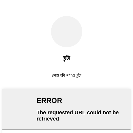
ঘন্টা
সোম-রবি ৭*২৪ ঘন্টা