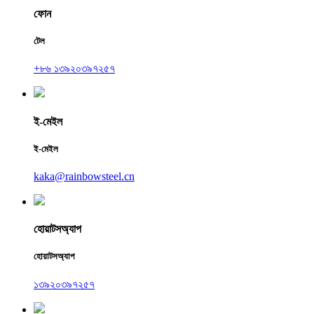
ফোন
টেল
+৮৬ ১৩৯২০৩৯৭২৫৭
ই-মেইল
ই-মেইল
kaka@rainbowsteel.cn
হোয়াটসঅ্যাপ
হোয়াটসঅ্যাপ
১৩৯২০৩৯৭২৫৭