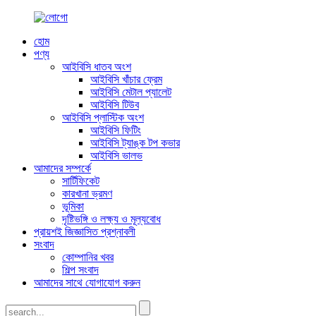
হোম
পণ্য
আইবিসি ধাতব অংশ
আইবিসি খাঁচার ফ্রেম
আইবিসি মেটাল প্যালেট
আইবিসি টিউব
আইবিসি প্লাস্টিক অংশ
আইবিসি ফিটিং
আইবিসি ট্যাঙ্ক টপ কভার
আইবিসি ভালভ
আমাদের সম্পর্কে
সার্টিফিকেট
কারখানা ভ্রমণ
ভূমিকা
দৃষ্টিভঙ্গি ও লক্ষ্য ও মূল্যবোধ
প্রায়শই জিজ্ঞাসিত প্রশ্নাবলী
সংবাদ
কোম্পানির খবর
শিল্প সংবাদ
আমাদের সাথে যোগাযোগ করুন