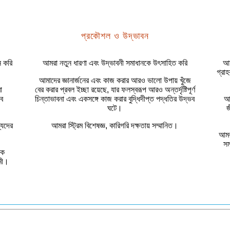
প্রকৌশল ও উদ্ভাবন
ন করি
আমরা নতুন ধারণা এবং উদ্ভাবনী সমাধানকে উৎসাহিত করি
আম
গ্রাহ
আমাদের জ্ঞানার্জনের এবং কাজ করার আরও ভালো উপায় খুঁজে
া
বের করার প্রবল ইচ্ছা রয়েছে, যার ফলস্বরূপ আরও অন্তর্দৃষ্টিপূর্ণ
াব
চিন্তাভাবনা এবং একসঙ্গে কাজ করার বুদ্ধিদীপ্ত পদ্ধতির উদ্ভব
আম
ঘটে।
জ
্যদের
আমরা স্ট্রিম বিশেষজ্ঞ, কারিগরি দক্ষতায় সম্মানিত।
আমর
সম
কে
যমী।