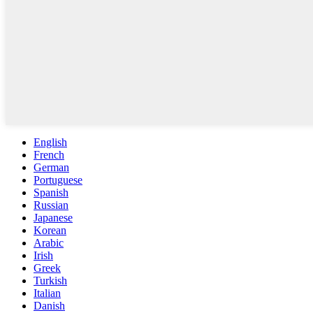
English
French
German
Portuguese
Spanish
Russian
Japanese
Korean
Arabic
Irish
Greek
Turkish
Italian
Danish