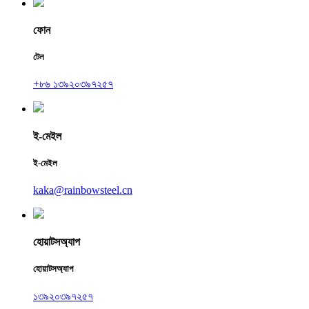
ফোন
টেল
+৮৬ ১৩৯২০৩৯৭২৫৭
ই-মেইল
ই-মেইল
kaka@rainbowsteel.cn
হোয়াটসঅ্যাপ
হোয়াটসঅ্যাপ
১৩৯২০৩৯৭২৫৭