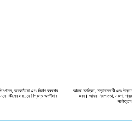
 উৎপাদন, অবকাঠামো এবং নির্মাণ ব্যবসার
আমরা সমন্বিত, সাড়াদানকারী এবং উদ্ভাব
নবো স্টিলের সবচেয়ে বিশ্বস্ত অংশীদার
করব। আমরা নিরাপত্তা, নকশা, প্রকল
সর্বোত্ত