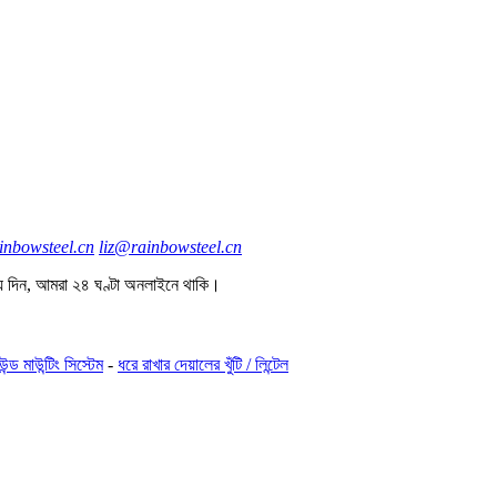
nbowsteel.cn
liz@rainbowsteel.cn
য দিন, আমরা ২৪ ঘণ্টা অনলাইনে থাকি।
উন্ড মাউন্টিং সিস্টেম
-
ধরে রাখার দেয়ালের খুঁটি / লিন্টেল