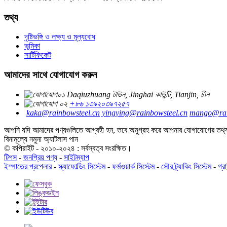
তথ্য
দৃষ্টিভঙ্গি ও লক্ষ্য ও মূল্যবোধ
ভূমিকা
সার্টিফিকেট
আমাদের সাথে যোগাযোগ করুন
Daqiuzhuang টাউন, Jinghai কাউন্টি, Tianjin, চীন
+৮৬ ১৩৯২০৩৯৭২৫৭
kaka@rainbowsteel.cn
yingying@rainbowsteel.cn
mango@rai
আপনি যদি আমাদের পণ্যগুলিতে আগ্রহী হন, তবে অনুগ্রহ করে আপনার যোগাযোগের তথ্
বিনামূল্যে নমুনা অ্যাটলাস পান
© কপিরাইট - ২০১০-২০২৪ : সর্বস্বত্ব সংরক্ষিত।
টিপস
-
জনপ্রিয় পণ্য
-
সাইটম্যাপ
ইস্পাতের প্রপেলার
-
স্ক্যাফোল্ডিং সিস্টেম
-
ফর্মওয়ার্ক সিস্টেম
-
সৌর ট্র্যাকিং সিস্টেম
-
গ্রা