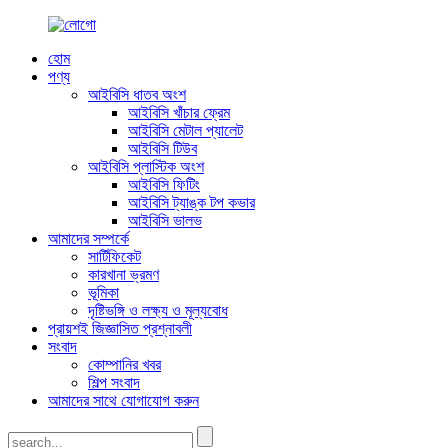
হোম
পণ্য
আইবিসি ধাতব অংশ
আইবিসি খাঁচার ফ্রেম
আইবিসি মেটাল প্যালেট
আইবিসি টিউব
আইবিসি প্লাস্টিক অংশ
আইবিসি ফিটিং
আইবিসি ট্যাঙ্ক টপ কভার
আইবিসি ভালভ
আমাদের সম্পর্কে
সার্টিফিকেট
কারখানা ভ্রমণ
ভূমিকা
দৃষ্টিভঙ্গি ও লক্ষ্য ও মূল্যবোধ
প্রায়শই জিজ্ঞাসিত প্রশ্নাবলী
সংবাদ
কোম্পানির খবর
শিল্প সংবাদ
আমাদের সাথে যোগাযোগ করুন