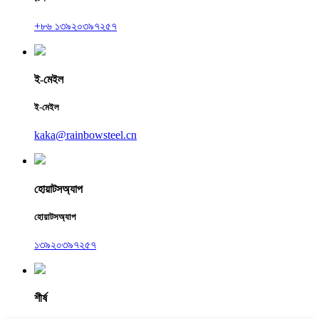
+৮৬ ১৩৯২০৩৯৭২৫৭
ই-মেইল
ই-মেইল
kaka@rainbowsteel.cn
হোয়াটসঅ্যাপ
হোয়াটসঅ্যাপ
১৩৯২০৩৯৭২৫৭
শীর্ষ