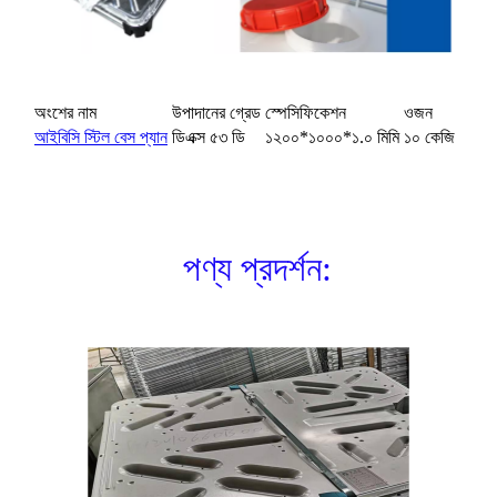
অংশের নাম
উপাদানের গ্রেড
স্পেসিফিকেশন
ওজন
আইবিসি স্টিল বেস প্যান
ডিএক্স ৫৩ ডি
১২০০*১০০০*১.০ মিমি
১০ কেজি
পণ্য প্রদর্শন: