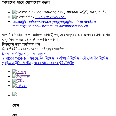
আমাদের সাথে যোগাযোগ করুন
Daqiuzhuang টাউন, Jinghai কাউন্টি, Tianjin, চীন
+৮৬ ১৩৯২০৩৯৭২৫৭
kaka@rainbowsteel.cn
yingying@rainbowsteel.cn
mango@rainbowsteel.cn
liz@rainbowsteel.cn
আপনি যদি আমাদের পণ্যগুলিতে আগ্রহী হন, তবে অনুগ্রহ করে আপনার যোগাযোগের
তথ্য দিন, আমরা ২৪ ঘণ্টা অনলাইনে থাকি।
বিনামূল্যে নমুনা অ্যাটলাস পান
© কপিরাইট - ২০১০-২০২৪ : সর্বস্বত্ব সংরক্ষিত।
টিপস
-
জনপ্রিয় পণ্য
-
সাইটম্যাপ
ইস্পাতের প্রপেলার
-
স্ক্যাফোল্ডিং সিস্টেম
-
ফর্মওয়ার্ক সিস্টেম
-
সৌর ট্র্যাকিং সিস্টেম
-
গ্রাউন্ড মাউন্টিং সিস্টেম
-
ধরে রাখার দেয়ালের খুঁটি / লিন্টেল
ফোন
টেল