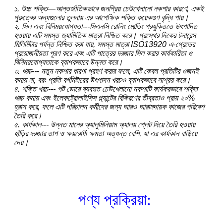
১. উচ্চ শক্তি—আন্তর্জাতিকভাবে জনপ্রিয় ঢেউখেলানো নকশার কারণে, একই
পুরুত্বের অন্যগুলোর তুলনায় এর আপেক্ষিক শক্তি কয়েকগুণ বৃদ্ধি পায়।
২. সিল এবং বিনিময়যোগ্যতা---সিএনসি রোলিং মোল্ডিং প্রযুক্তিতে উৎপাদিত
হওয়ায় এটি সমস্ত জ্যামিতিক মাত্রা নিশ্চিত করে। প্রস্থের দিকের টলারেন্স
মিলিমিটার পর্যন্ত নিশ্চিত করা যায়, সমস্ত মাত্রা ISO13920 এ-গ্রেডের
প্রয়োজনীয়তা পূরণ করে এবং এটি পাত্রের দরজার সিল করার কার্যকারিতা ও
বিনিময়যোগ্যতাকে ব্যাপকভাবে উন্নত করে।
৩. খরচ--- নতুন নকশার ধারণা গ্রহণ করার ফলে, এটি কেবল প্রতিটির ওজনই
কমায় না, বরং প্রতি বর্গমিটারের উৎপাদন খরচও ব্যাপকভাবে সাশ্রয় করে।
৪. শক্তি খরচ--- পট ডোরে ব্যবহৃত ঢেউখেলানো নকশাটি কার্যকরভাবে শক্তি
খরচ কমায় এবং ইলেকট্রোলাইসিস প্ল্যান্টের বিকিরণের তীব্রতাও প্রায় ২০%
হ্রাস করে, ফলে এটি পরিচালন কর্মীদের জন্য আরও আরামদায়ক কাজের পরিবেশ
তৈরি করে।
৫. কার্যকাল--- উন্নত মানের অ্যালুমিনিয়াম অ্যালয় প্লেট দিয়ে তৈরি হওয়ায়
হাঁড়ির দরজার তাপ ও ​​ক্ষয়রোধী ক্ষমতা অত্যন্ত বেশি, যা এর কার্যকাল বাড়িয়ে
দেয়।
পণ্য প্রক্রিয়া: