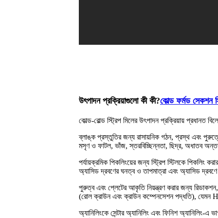
উৎপাদন প্রক্রিয়াগুলো কী কী?
কোল্ড ফর্মড সেকশন স
কোল্ড-রোল্ড স্ট্রিপ মিলের উৎপাদন প্রক্রিয়ায় প্রধানত ব
ব্লাঙ্ক প্রস্তুতির জন্য রাসায়নিক গঠন, প্রস্থ এবং পুরু
মসৃণ ও ফাটল, ভাঁজ, স্তরবিচ্ছিন্নতা, ছিদ্র, অধাতব অন্ত
পর্যায়ক্রমিক পিকলিংয়ের জন্য স্ট্রিপ স্টিলকে পিকলিং 
অ্যাসিড দ্রবণের ঘনত্ব ও তাপমাত্রা এবং অ্যাসিড দ্রবণে
পুরুত্ব এবং প্লেটের আকৃতি নিয়ন্ত্রণ করার জন্য রিডাক
(রোল ক্রাউন এবং ক্রাউন কম্পেনসেশন পদ্ধতি), যেমন HC
অ্যানিলিংকে সেন্টার অ্যানিলিং এবং ফিনিশ অ্যানিলিং-এ ভাগ 