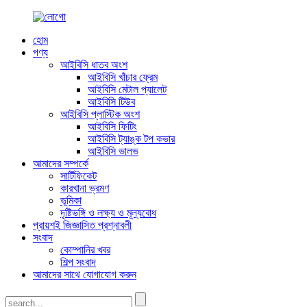
হোম
পণ্য
আইবিসি ধাতব অংশ
আইবিসি খাঁচার ফ্রেম
আইবিসি মেটাল প্যালেট
আইবিসি টিউব
আইবিসি প্লাস্টিক অংশ
আইবিসি ফিটিং
আইবিসি ট্যাঙ্ক টপ কভার
আইবিসি ভালভ
আমাদের সম্পর্কে
সার্টিফিকেট
কারখানা ভ্রমণ
ভূমিকা
দৃষ্টিভঙ্গি ও লক্ষ্য ও মূল্যবোধ
প্রায়শই জিজ্ঞাসিত প্রশ্নাবলী
সংবাদ
কোম্পানির খবর
শিল্প সংবাদ
আমাদের সাথে যোগাযোগ করুন