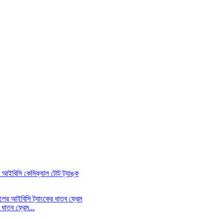
ধাতব ফ্রেম...