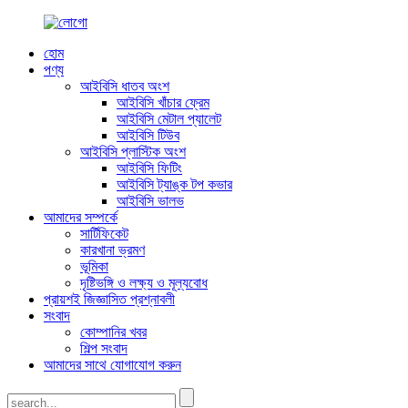
হোম
পণ্য
আইবিসি ধাতব অংশ
আইবিসি খাঁচার ফ্রেম
আইবিসি মেটাল প্যালেট
আইবিসি টিউব
আইবিসি প্লাস্টিক অংশ
আইবিসি ফিটিং
আইবিসি ট্যাঙ্ক টপ কভার
আইবিসি ভালভ
আমাদের সম্পর্কে
সার্টিফিকেট
কারখানা ভ্রমণ
ভূমিকা
দৃষ্টিভঙ্গি ও লক্ষ্য ও মূল্যবোধ
প্রায়শই জিজ্ঞাসিত প্রশ্নাবলী
সংবাদ
কোম্পানির খবর
শিল্প সংবাদ
আমাদের সাথে যোগাযোগ করুন