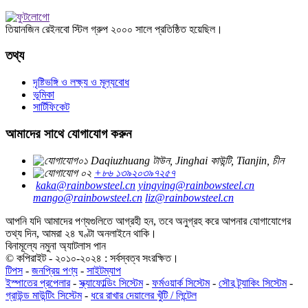
তিয়ানজিন রেইনবো স্টিল গ্রুপ ২০০০ সালে প্রতিষ্ঠিত হয়েছিল।
তথ্য
দৃষ্টিভঙ্গি ও লক্ষ্য ও মূল্যবোধ
ভূমিকা
সার্টিফিকেট
আমাদের সাথে যোগাযোগ করুন
Daqiuzhuang টাউন, Jinghai কাউন্টি, Tianjin, চীন
+৮৬ ১৩৯২০৩৯৭২৫৭
kaka@rainbowsteel.cn
yingying@rainbowsteel.cn
mango@rainbowsteel.cn
liz@rainbowsteel.cn
আপনি যদি আমাদের পণ্যগুলিতে আগ্রহী হন, তবে অনুগ্রহ করে আপনার যোগাযোগের
তথ্য দিন, আমরা ২৪ ঘণ্টা অনলাইনে থাকি।
বিনামূল্যে নমুনা অ্যাটলাস পান
© কপিরাইট - ২০১০-২০২৪ : সর্বস্বত্ব সংরক্ষিত।
টিপস
-
জনপ্রিয় পণ্য
-
সাইটম্যাপ
ইস্পাতের প্রপেলার
-
স্ক্যাফোল্ডিং সিস্টেম
-
ফর্মওয়ার্ক সিস্টেম
-
সৌর ট্র্যাকিং সিস্টেম
-
গ্রাউন্ড মাউন্টিং সিস্টেম
-
ধরে রাখার দেয়ালের খুঁটি / লিন্টেল