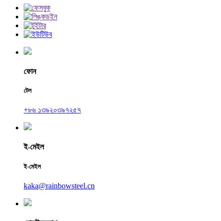
ফোন
টেল
+৮৬ ১৩৯২০৩৯৭২৫৭
ই-মেইল
ই-মেইল
kaka@rainbowsteel.cn