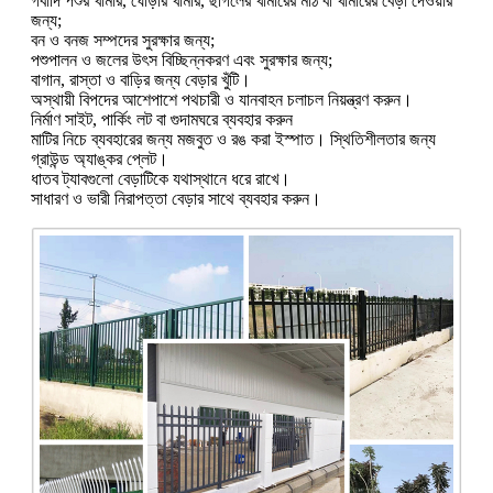
গবাদি পশুর খামার, ঘোড়ার খামার, ছাগলের খামারের মাঠ বা খামারের বেড়া দেওয়ার
জন্য;
বন ও বনজ সম্পদের সুরক্ষার জন্য;
পশুপালন ও জলের উৎস বিচ্ছিন্নকরণ এবং সুরক্ষার জন্য;
বাগান, রাস্তা ও বাড়ির জন্য বেড়ার খুঁটি।
অস্থায়ী বিপদের আশেপাশে পথচারী ও যানবাহন চলাচল নিয়ন্ত্রণ করুন।
নির্মাণ সাইট, পার্কিং লট বা গুদামঘরে ব্যবহার করুন
মাটির নিচে ব্যবহারের জন্য মজবুত ও রঙ করা ইস্পাত। স্থিতিশীলতার জন্য
গ্রাউন্ড অ্যাঙ্কর প্লেট।
ধাতব ট্যাবগুলো বেড়াটিকে যথাস্থানে ধরে রাখে।
সাধারণ ও ভারী নিরাপত্তা বেড়ার সাথে ব্যবহার করুন।