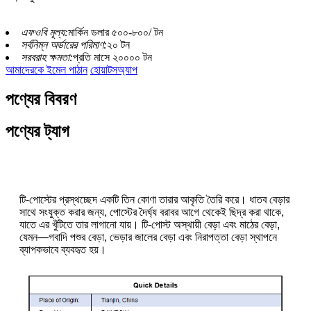
এফওবি মূল্য:
মার্কিন ডলার ৫০০-৮০০/ টন
সর্বনিম্ন অর্ডারের পরিমাণ:
২০ টন
সরবরাহ ক্ষমতা:
প্রতি মাসে ২০০০০ টন
আমাদেরকে ইমেল পাঠান
হোয়াটসঅ্যাপ
পণ্যের বিবরণ
পণ্যের ট্যাগ
টি-পোস্টের প্রস্থচ্ছেদ একটি তিন কোণা তারার আকৃতি তৈরি করে। ধাতব বেড়ার
সাথে সংযুক্ত করার জন্য, পোস্টের দৈর্ঘ্য বরাবর আগে থেকেই ছিদ্র করা থাকে,
যাতে এর খুঁটিতে তার লাগানো যায়। টি-পোস্ট অস্থায়ী বেড়া এবং মাঠের বেড়া,
যেমন—গবাদি পশুর বেড়া, ভেড়ার জালের বেড়া এবং নিরাপত্তা বেড়া স্থাপনে
ব্যাপকভাবে ব্যবহৃত হয়।