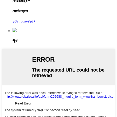
হোয়াটসঅ্যাপ
হোয়াটসঅ্যাপ
১৩৯২০৩৯৭২৫৭
শীর্ষ