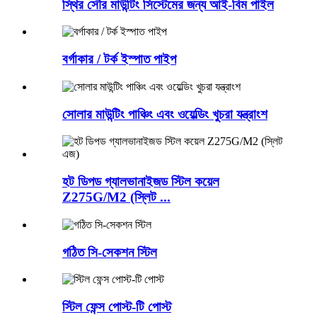
স্থির সৌর মাউন্টিং সিস্টেমের জন্য আই-বিম পাইল
বর্গাকার / টর্ক ইস্পাত পাইপ
সোলার মাউন্টিং পাঞ্চিং এবং ওয়েল্ডিং খুচরা যন্ত্রাংশ
হট ডিপড গ্যালভানাইজড স্টিল কয়েল
Z275G/M2 (স্লিট ...
গঠিত সি-সেকশন স্টিল
স্টিল ফেন্স পোস্ট-টি পোস্ট