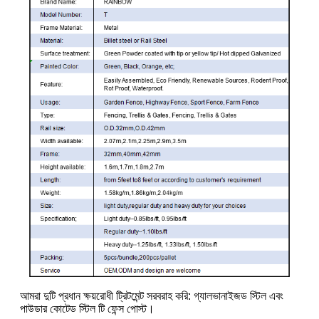
আমরা দুটি প্রধান ক্ষয়রোধী ট্রিটমেন্ট সরবরাহ করি: গ্যালভানাইজড স্টিল এবং
পাউডার কোটেড স্টিল টি ফেন্স পোস্ট।