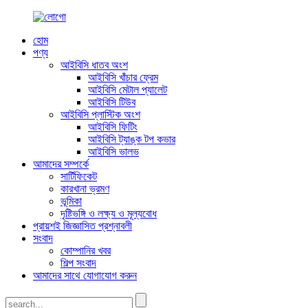
হোম
পণ্য
আইবিসি ধাতব অংশ
আইবিসি খাঁচার ফ্রেম
আইবিসি মেটাল প্যালেট
আইবিসি টিউব
আইবিসি প্লাস্টিক অংশ
আইবিসি ফিটিং
আইবিসি ট্যাঙ্ক টপ কভার
আইবিসি ভালভ
আমাদের সম্পর্কে
সার্টিফিকেট
কারখানা ভ্রমণ
ভূমিকা
দৃষ্টিভঙ্গি ও লক্ষ্য ও মূল্যবোধ
প্রায়শই জিজ্ঞাসিত প্রশ্নাবলী
সংবাদ
কোম্পানির খবর
শিল্প সংবাদ
আমাদের সাথে যোগাযোগ করুন