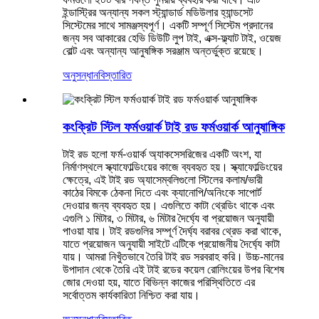
ইন্ডাস্ট্রির অন্যান্য সকল স্ট্যান্ডার্ড মডিউলার হ্যান্ডসেট
সিস্টেমের সাথে সামঞ্জস্যপূর্ণ। একটি সম্পূর্ণ সিস্টেম প্রদানের
জন্য সব আকারের হেভি ডিউটি ​​লুপ টাই, এক্স-ফ্ল্যাট টাই, ওয়েজ
বোল্ট এবং অন্যান্য আনুষঙ্গিক সরঞ্জাম অন্তর্ভুক্ত রয়েছে।
অনুসন্ধান
বিস্তারিত
কংক্রিট স্টিল ফর্মওয়ার্ক টাই রড ফর্মওয়ার্ক আনুষাঙ্গিক
টাই রড হলো ফর্ম-ওয়ার্ক অ্যাকসেসরিজের একটি অংশ, যা
নির্মাণস্থলে স্ক্যাফোল্ডিংয়ের কাজে ব্যবহৃত হয়। স্ক্যাফোল্ডিংয়ের
ক্ষেত্রে, এই টাই রড অ্যাসেম্বলিগুলো স্টিলের কলাম/ভারী
কাঠের বিমকে ঠেকনা দিতে এবং ক্যানোপি/অনিংকে সাপোর্ট
দেওয়ার জন্য ব্যবহৃত হয়। এগুলিতে কাটা থ্রেডিং থাকে এবং
এগুলি ১ মিটার, ৩ মিটার, ৬ মিটার দৈর্ঘ্যে বা প্রয়োজন অনুযায়ী
পাওয়া যায়। টাই রডগুলির সম্পূর্ণ দৈর্ঘ্য বরাবর থ্রেড করা থাকে,
যাতে প্রয়োজন অনুযায়ী সাইটে এটিকে প্রয়োজনীয় দৈর্ঘ্যে কাটা
যায়। আমরা নিখুঁতভাবে তৈরি টাই রড সরবরাহ করি। উচ্চ-মানের
উপাদান থেকে তৈরি এই টাই রডের কয়েল রোলিংয়ের উপর বিশেষ
জোর দেওয়া হয়, যাতে বিভিন্ন কাজের পরিস্থিতিতে এর
সর্বোত্তম কার্যকারিতা নিশ্চিত করা যায়।