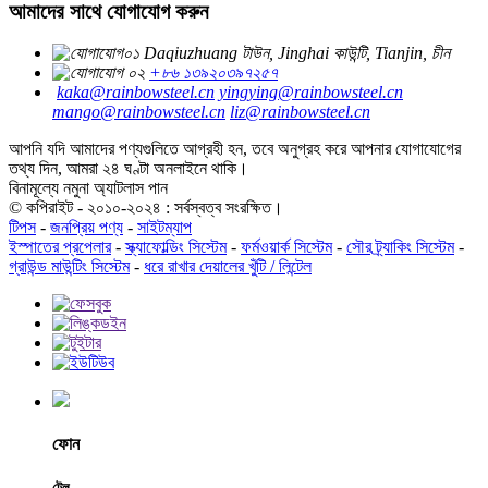
আমাদের সাথে যোগাযোগ করুন
Daqiuzhuang টাউন, Jinghai কাউন্টি, Tianjin, চীন
+৮৬ ১৩৯২০৩৯৭২৫৭
kaka@rainbowsteel.cn
yingying@rainbowsteel.cn
mango@rainbowsteel.cn
liz@rainbowsteel.cn
আপনি যদি আমাদের পণ্যগুলিতে আগ্রহী হন, তবে অনুগ্রহ করে আপনার যোগাযোগের
তথ্য দিন, আমরা ২৪ ঘণ্টা অনলাইনে থাকি।
বিনামূল্যে নমুনা অ্যাটলাস পান
© কপিরাইট - ২০১০-২০২৪ : সর্বস্বত্ব সংরক্ষিত।
টিপস
-
জনপ্রিয় পণ্য
-
সাইটম্যাপ
ইস্পাতের প্রপেলার
-
স্ক্যাফোল্ডিং সিস্টেম
-
ফর্মওয়ার্ক সিস্টেম
-
সৌর ট্র্যাকিং সিস্টেম
-
গ্রাউন্ড মাউন্টিং সিস্টেম
-
ধরে রাখার দেয়ালের খুঁটি / লিন্টেল
ফোন
টেল