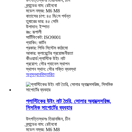
উৎপত্তিস্থলঃ তিয়ানজিন, চীন
ব্র্যান্ডের নাম: রেইনবো
মডেল নম্বর: M6 M8
বাতাসের চাপ: ৪৫ মি/সে পর্যন্ত
তুষারের ভার: ৪৫ সেমি
উপাদান: ইস্পাত
রঙ: রূপালী
সার্টিফিকেট: ISO9001
প্যাকিং: কার্টন
প্রকার: পিভি সিস্টেম কাঠামো
আকার: ক্লায়েন্টের প্রয়োজনীয়তা
কীওয়ার্ড:প্লাস্টিক উইং নাট
প্রয়োগ: সৌর প্যানেল স্থাপন
স্থাপন স্থান: সৌর শক্তি ব্যবস্থা
অনুসন্ধান
বিস্তারিত
প্লাস্টিকের উইং নাট তৈরি, সোলার অ্যাক্সেসরিজ,
সিসমিক সাপোর্টের ব্যবহার
উৎপত্তিস্থলঃ তিয়ানজিন, চীন
ব্র্যান্ডের নাম: রেইনবো
মডেল নম্বর: M6 M8