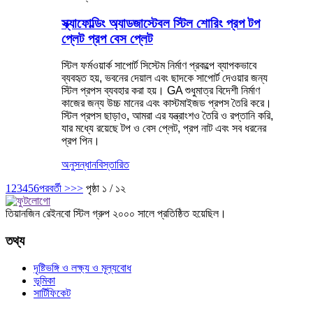
স্ক্যাফোল্ডিং অ্যাডজাস্টেবল স্টিল শোরিং প্রপ টপ
প্লেট প্রপ বেস প্লেট
স্টিল ফর্মওয়ার্ক সাপোর্ট সিস্টেম নির্মাণ প্রকল্পে ব্যাপকভাবে
ব্যবহৃত হয়, ভবনের দেয়াল এবং ছাদকে সাপোর্ট দেওয়ার জন্য
স্টিল প্রপস ব্যবহার করা হয়। GA শুধুমাত্র বিদেশী নির্মাণ
কাজের জন্য উচ্চ মানের এবং কাস্টমাইজড প্রপস তৈরি করে।
স্টিল প্রপস ছাড়াও, আমরা এর যন্ত্রাংশও তৈরি ও রপ্তানি করি,
যার মধ্যে রয়েছে টপ ও বেস প্লেট, প্রপ নাট এবং সব ধরনের
প্রপ পিন।
অনুসন্ধান
বিস্তারিত
1
2
3
4
5
6
পরবর্তী >
>>
পৃষ্ঠা ১ / ১২
তিয়ানজিন রেইনবো স্টিল গ্রুপ ২০০০ সালে প্রতিষ্ঠিত হয়েছিল।
তথ্য
দৃষ্টিভঙ্গি ও লক্ষ্য ও মূল্যবোধ
ভূমিকা
সার্টিফিকেট