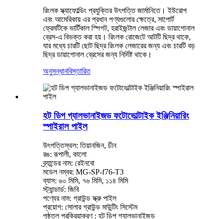
রিংলক স্ক্যাফোল্ডিং প্রযুক্তির উৎপত্তি জার্মানিতে। ইউরোপ
এবং আমেরিকায় এর প্রধান পণ্যগুলোর ক্ষেত্রে, সাপোর্ট
ফ্রেমটিকে ভার্টিকাল স্পিগট, হরাইজন্টাল লেজার এবং ডায়াগোনাল
ব্রেস-এ বিভক্ত করা হয়। রিংলক রোজেটে আটটি ছিদ্র থাকে,
যার মধ্যে চারটি ছোট ছিদ্র রিংলক লেজারের জন্য এবং চারটি বড়
ছিদ্র ডায়াগোনাল ব্রেসের জন্য নির্দিষ্ট থাকে।
অনুসন্ধান
বিস্তারিত
হট ডিপ গ্যালভানাইজড ফটোভোল্টাইক ইঞ্জিনিয়ারিং
স্পাইরাল পাইল
উৎপত্তিস্থল: তিয়ানজিন, চীন
রঙ: রূপালী, কালো
ব্র্যান্ডের নাম: রেইনবো
মডেল নম্বর: MG-SP-f76-T3
ব্যাস: ৬০ মিমি, ৭৬ মিমি, ১১৪ মিমি
স্ট্যান্ডার্ড: জিবি
পণ্যের নাম: গ্রাউন্ড স্ক্রু পাইল
প্রয়োগ: সোলার গ্রাউন্ড মাউন্টিং সিস্টেম
পৃষ্ঠতল প্রক্রিয়াকরণ : হট ডিপ গ্যালভানাইজড