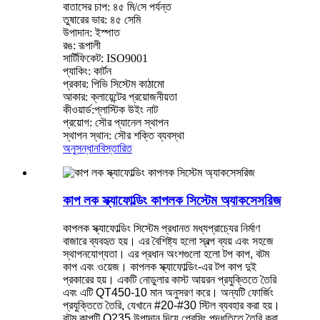
বাতাসের চাপ: ৪৫ মি/সে পর্যন্ত
তুষারের ভার: ৪৫ সেমি
উপাদান: ইস্পাত
রঙ: রূপালী
সার্টিফিকেট: ISO9001
প্যাকিং: কার্টন
প্রকার: পিভি সিস্টেম কাঠামো
আকার: ক্লায়েন্টের প্রয়োজনীয়তা
কীওয়ার্ড:প্লাস্টিক উইং নাট
প্রয়োগ: সৌর প্যানেল স্থাপন
স্থাপন স্থান: সৌর শক্তি ব্যবস্থা
অনুসন্ধান
বিস্তারিত
কাপ লক স্ক্যাফোল্ডিং কাপলক সিস্টেম অ্যাকসেসরিজ
কাপলক স্ক্যাফোল্ডিং সিস্টেম প্রধানত মধ্যপ্রাচ্যের নির্মাণ
বাজারে ব্যবহৃত হয়। এর বৈশিষ্ট্য হলো স্বল্প ব্যয় এবং সহজে
স্থাপনযোগ্যতা। এর প্রধান অংশগুলো হলো টপ কাপ, বটম
কাপ এবং ওয়েজ। কাপলক স্ক্যাফোল্ডিং-এর টপ কাপ দুই
প্রকারের হয়। একটি নোডুলার কাস্ট আয়রন প্রযুক্তিতে তৈরি
এবং এটি QT450-10 মান অনুসরণ করে। অন্যটি ফোর্জিং
প্রযুক্তিতে তৈরি, যেখানে #20-#30 স্টিল ব্যবহার করা হয়।
বটম কাপটি Q235 উপাদান দিয়ে প্রেসিং পদ্ধতিতে তৈরি করা