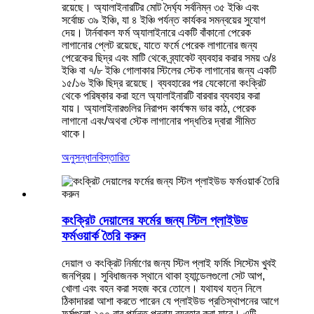
রয়েছে। অ্যালাইনারটির মোট দৈর্ঘ্য সর্বনিম্ন ৩৫ ইঞ্চি এবং
সর্বোচ্চ ৩৯ ইঞ্চি, যা ৪ ইঞ্চি পর্যন্ত কার্যকর সমন্বয়ের সুযোগ
দেয়। টার্নবাকল ফর্ম অ্যালাইনারে একটি বাঁকানো পেরেক
লাগানোর প্লেট রয়েছে, যাতে ফর্মে পেরেক লাগানোর জন্য
পেরেকের ছিদ্র এবং মাটি থেকে ব্র্যাকেট ব্যবহার করার সময় ৩/৪
ইঞ্চি বা ৭/৮ ইঞ্চি গোলাকার স্টিলের স্টেক লাগানোর জন্য একটি
১৫/১৬ ইঞ্চি ছিদ্র রয়েছে। ব্যবহারের পর যেকোনো কংক্রিট
থেকে পরিষ্কার করা হলে অ্যালাইনারটি বারবার ব্যবহার করা
যায়। অ্যালাইনারগুলির নিরাপদ কার্যক্ষম ভার কাঠ, পেরেক
লাগানো এবং/অথবা স্টেক লাগানোর পদ্ধতির দ্বারা সীমিত
থাকে।
অনুসন্ধান
বিস্তারিত
কংক্রিট দেয়ালের ফর্মের জন্য স্টিল প্লাইউড
ফর্মওয়ার্ক তৈরি করুন
দেয়াল ও কংক্রিট নির্মাণের জন্য স্টিল প্লাই ফর্মিং সিস্টেম খুবই
জনপ্রিয়। সুবিধাজনক স্থানে থাকা হ্যান্ডেলগুলো সেট আপ,
খোলা এবং বহন করা সহজ করে তোলে। যথাযথ যত্ন নিলে
ঠিকাদাররা আশা করতে পারেন যে প্লাইউড প্রতিস্থাপনের আগে
ফর্মগুলো ২০০ বার পর্যন্ত পুনরায় ব্যবহার করা যাবে। এটি