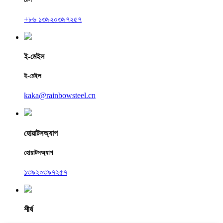
+৮৬ ১৩৯২০৩৯৭২৫৭
ই-মেইল
ই-মেইল
kaka@rainbowsteel.cn
হোয়াটসঅ্যাপ
হোয়াটসঅ্যাপ
১৩৯২০৩৯৭২৫৭
শীর্ষ