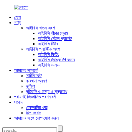
হোম
পণ্য
আইবিসি ধাতব অংশ
আইবিসি খাঁচার ফ্রেম
আইবিসি মেটাল প্যালেট
আইবিসি টিউব
আইবিসি প্লাস্টিক অংশ
আইবিসি ফিটিং
আইবিসি ট্যাঙ্ক টপ কভার
আইবিসি ভালভ
আমাদের সম্পর্কে
সার্টিফিকেট
কারখানা ভ্রমণ
ভূমিকা
দৃষ্টিভঙ্গি ও লক্ষ্য ও মূল্যবোধ
প্রায়শই জিজ্ঞাসিত প্রশ্নাবলী
সংবাদ
কোম্পানির খবর
শিল্প সংবাদ
আমাদের সাথে যোগাযোগ করুন