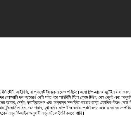
ি টোট, আইবিসি, বা প্যালেট ট্যাঙ্ক নামেও পরিচিত) হলো শিল্প-মানের কন্টেইনার যা তরল, অর্
র কোম্পানি দশ বছরেরও বেশি সময় ধরে আইবিসি স্টিল ফ্রেম টিউব, বেস প্লেট এবং আনুষ
ের আকার, দৈর্ঘ্য, ফ্যাব্রিকেশন এবং অন্যান্য সম্পর্কিত কাজের জন্য একাধিক বিকল্প বেছ
্র্যাভার্সাল বিম, বেস প্যান, ফুট কর্নার সাপোর্ট ও কর্নার প্রোটেকশন এবং অন্যান্য সম্পর্কি
রাহকের নতুন ডিজাইন অনুযায়ী নতুন ছাঁচও তৈরি করতে পারি।