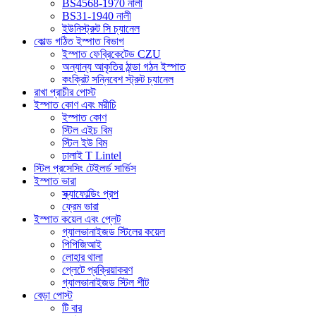
BS4568-1970 নালী
BS31-1940 নালী
ইউনিস্ট্রুট সি চ্যানেল
কোল্ড গঠিত ইস্পাত বিভাগ
ইস্পাত ফেব্রিকেটেড CZU
অন্যান্য আকৃতির ঠান্ডা গঠন ইস্পাত
কংক্রিট সন্নিবেশ স্ট্রুট চ্যানেল
রাখা প্রাচীর পোস্ট
ইস্পাত কোণ এবং মরীচি
ইস্পাত কোণ
স্টিল এইচ বিম
স্টিল ইউ বিম
ঢালাই T Lintel
স্টিল প্রসেসিং টেইলর্ড সার্ভিস
ইস্পাত ভারা
স্ক্যাফোল্ডিং প্রপ
ফ্রেম ভারা
ইস্পাত কয়েল এবং প্লেট
গ্যালভানাইজড স্টিলের কয়েল
পিপিজিআই
লোহার থালা
প্লেটে প্রক্রিয়াকরণ
গ্যালভানাইজড স্টিল শীট
বেড়া পোস্ট
টি বার