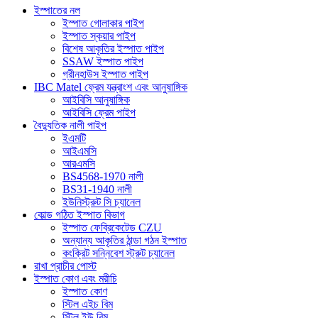
ইস্পাতের নল
ইস্পাত গোলাকার পাইপ
ইস্পাত স্কয়ার পাইপ
বিশেষ আকৃতির ইস্পাত পাইপ
SSAW ইস্পাত পাইপ
গ্রীনহাউস ইস্পাত পাইপ
IBC Matel ফ্রেম যন্ত্রাংশ এবং আনুষাঙ্গিক
আইবিসি আনুষাঙ্গিক
আইবিসি ফ্রেম পাইপ
বৈদ্যুতিক নালী পাইপ
ইএমটি
আইএমসি
আরএমসি
BS4568-1970 নালী
BS31-1940 নালী
ইউনিস্ট্রুট সি চ্যানেল
কোল্ড গঠিত ইস্পাত বিভাগ
ইস্পাত ফেব্রিকেটেড CZU
অন্যান্য আকৃতির ঠান্ডা গঠন ইস্পাত
কংক্রিট সন্নিবেশ স্ট্রুট চ্যানেল
রাখা প্রাচীর পোস্ট
ইস্পাত কোণ এবং মরীচি
ইস্পাত কোণ
স্টিল এইচ বিম
স্টিল ইউ বিম