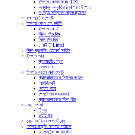
ইস্পাত ফেব্রিকেটেড CZU
অন্যান্য আকৃতির ঠান্ডা গঠন ইস্পাত
কংক্রিট সন্নিবেশ স্ট্রুট চ্যানেল
রাখা প্রাচীর পোস্ট
ইস্পাত কোণ এবং মরীচি
ইস্পাত কোণ
স্টিল এইচ বিম
স্টিল ইউ বিম
ঢালাই T Lintel
স্টিল প্রসেসিং টেইলর্ড সার্ভিস
ইস্পাত ভারা
স্ক্যাফোল্ডিং প্রপ
ফ্রেম ভারা
ইস্পাত কয়েল এবং প্লেট
গ্যালভানাইজড স্টিলের কয়েল
পিপিজিআই
লোহার থালা
প্লেটে প্রক্রিয়াকরণ
গ্যালভানাইজড স্টিল শীট
বেড়া পোস্ট
টি বার
ওয়াই বার
রোড ব্যারিয়ার ও গার্ড রেল
সোলার মাউন্টিং ইস্পাত কাঠামো
সোলার ট্র্যাকিং সিস্টেম