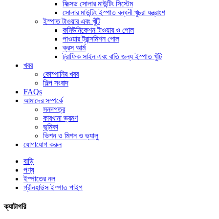
ফিক্সড সোলার মাউন্টিং সিস্টেম
সোলার মাউন্টিং ইস্পাত বন্ধনী খুচরা যন্ত্রাংশ
ইস্পাত টাওয়ার এবং খুঁটি
কমিউনিকেশন টাওয়ার ও পোল
পাওয়ার ট্রান্সমিশন পোল
ক্রস আর্ম
ট্রাফিক সাইন এবং বাতি জন্য ইস্পাত খুঁটি
খবর
কোম্পানির খবর
শিল্প সংবাদ
FAQs
আমাদের সম্পর্কে
সনদপত্র
কারখানা ভ্রমণ
ভূমিকা
ভিশন ও মিশন ও ভ্যালু
যোগাযোগ করুন
বাড়ি
পণ্য
ইস্পাতের নল
গ্রীনহাউস ইস্পাত পাইপ
ক্যাটাগরি