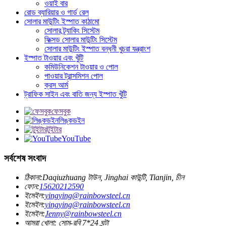
ওয়াই বার
রোড ব্যারিয়ার ও গার্ড রেল
সোলার মাউন্টিং ইস্পাত কাঠামো
সোলার ট্র্যাকিং সিস্টেম
ফিক্সড সোলার মাউন্টিং সিস্টেম
সোলার মাউন্টিং ইস্পাত বন্ধনী খুচরা যন্ত্রাংশ
ইস্পাত টাওয়ার এবং খুঁটি
কমিউনিকেশন টাওয়ার ও পোল
পাওয়ার ট্রান্সমিশন পোল
ক্রস আর্ম
ট্রাফিক সাইন এবং বাতি জন্য ইস্পাত খুঁটি
ফেসবুক
লিঙ্কডইন
টুইটার
YouTube
সর্বশেষ সংবাদ
ঠিকানা:
Daqiuzhuang টাউন, Jinghai কাউন্টি, Tianjin, চীন
ফোন:
15620212590
ইমেইল:
yingying@rainbowsteel.cn
ইমেইল:
yingying@rainbowsteel.cn
ইমেইল:
Jenny@rainbowsteel.cn
আমরা খোলা: সোম-রবি 7*24 ঘন্টা