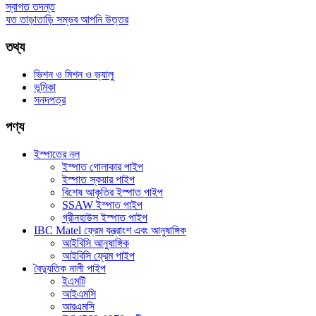
স্বাগত তদন্ত
যত তাড়াতাড়ি সম্ভব আপনি উত্তর
তথ্য
ভিশন ও মিশন ও ভ্যালু
ভূমিকা
সনদপত্র
পণ্য
ইস্পাতের নল
ইস্পাত গোলাকার পাইপ
ইস্পাত স্কয়ার পাইপ
বিশেষ আকৃতির ইস্পাত পাইপ
SSAW ইস্পাত পাইপ
গ্রীনহাউস ইস্পাত পাইপ
IBC Matel ফ্রেম যন্ত্রাংশ এবং আনুষাঙ্গিক
আইবিসি আনুষাঙ্গিক
আইবিসি ফ্রেম পাইপ
বৈদ্যুতিক নালী পাইপ
ইএমটি
আইএমসি
আরএমসি