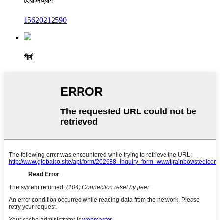
হোয়াটসঅ্যাপ
15620212590
শীর্ষ