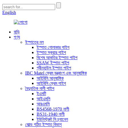
English
বাড়ি
পণ্য
ইস্পাতের নল
ইস্পাত গোলাকার পাইপ
ইস্পাত স্কয়ার পাইপ
বিশেষ আকৃতির ইস্পাত পাইপ
SSAW ইস্পাত পাইপ
গ্রীনহাউস ইস্পাত পাইপ
IBC Matel ফ্রেম যন্ত্রাংশ এবং আনুষাঙ্গিক
আইবিসি আনুষাঙ্গিক
আইবিসি ফ্রেম পাইপ
বৈদ্যুতিক নালী পাইপ
ইএমটি
আইএমসি
আরএমসি
BS4568-1970 নালী
BS31-1940 নালী
ইউনিস্ট্রুট সি চ্যানেল
কোল্ড গঠিত ইস্পাত বিভাগ