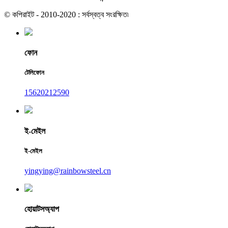
© কপিরাইট - 2010-2020 : সর্বস্বত্ব সংরক্ষিত৷
ফোন
টেলিফোন
15620212590
ই-মেইল
ই-মেইল
yingying@rainbowsteel.cn
হোয়াটসঅ্যাপ