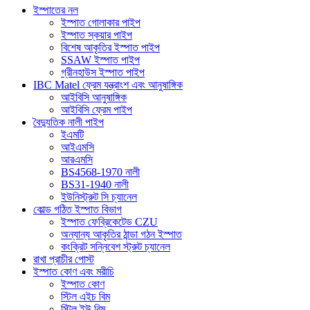
ইস্পাতের নল
ইস্পাত গোলাকার পাইপ
ইস্পাত স্কয়ার পাইপ
বিশেষ আকৃতির ইস্পাত পাইপ
SSAW ইস্পাত পাইপ
গ্রীনহাউস ইস্পাত পাইপ
IBC Matel ফ্রেম যন্ত্রাংশ এবং আনুষাঙ্গিক
আইবিসি আনুষাঙ্গিক
আইবিসি ফ্রেম পাইপ
বৈদ্যুতিক নালী পাইপ
ইএমটি
আইএমসি
আরএমসি
BS4568-1970 নালী
BS31-1940 নালী
ইউনিস্ট্রুট সি চ্যানেল
কোল্ড গঠিত ইস্পাত বিভাগ
ইস্পাত ফেব্রিকেটেড CZU
অন্যান্য আকৃতির ঠান্ডা গঠন ইস্পাত
কংক্রিট সন্নিবেশ স্ট্রুট চ্যানেল
রাখা প্রাচীর পোস্ট
ইস্পাত কোণ এবং মরীচি
ইস্পাত কোণ
স্টিল এইচ বিম
স্টিল ইউ বিম