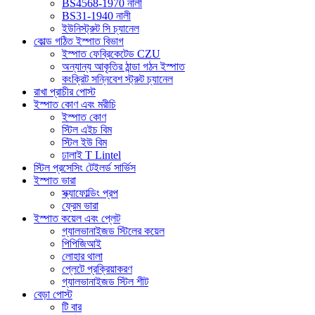
BS4568-1970 নালী
BS31-1940 নালী
ইউনিস্ট্রুট সি চ্যানেল
কোল্ড গঠিত ইস্পাত বিভাগ
ইস্পাত ফেব্রিকেটেড CZU
অন্যান্য আকৃতির ঠান্ডা গঠন ইস্পাত
কংক্রিট সন্নিবেশ স্ট্রুট চ্যানেল
রাখা প্রাচীর পোস্ট
ইস্পাত কোণ এবং মরীচি
ইস্পাত কোণ
স্টিল এইচ বিম
স্টিল ইউ বিম
ঢালাই T Lintel
স্টিল প্রসেসিং টেইলর্ড সার্ভিস
ইস্পাত ভারা
স্ক্যাফোল্ডিং প্রপ
ফ্রেম ভারা
ইস্পাত কয়েল এবং প্লেট
গ্যালভানাইজড স্টিলের কয়েল
পিপিজিআই
লোহার থালা
প্লেটে প্রক্রিয়াকরণ
গ্যালভানাইজড স্টিল শীট
বেড়া পোস্ট
টি বার