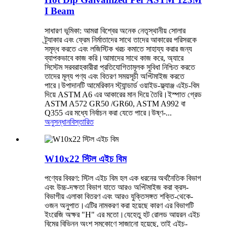
I Beam
সাধারণ ভূমিকা: আমরা বিশ্বের অনেক নেতৃস্থানীয় সোলার
ট্র্যাকার এবং ফ্রেম নির্মাতাদের সাথে তাদের আকারের পরিসরকে
সমৃদ্ধ করতে এবং লজিস্টিক খরচ কমাতে সাহায্য করার জন্য
ব্যাপকভাবে কাজ করি।আমাদের সাথে কাজ করে, অ্যারে
সিস্টেম সরবরাহকারীরা প্রতিযোগিতামূলক সুবিধা নিশ্চিত করতে
তাদের মূল্য পণ্য এবং বিতরণ সময়সূচী অপ্টিমাইজ করতে
পারে।উপাদানটি আমেরিকান স্ট্যান্ডার্ড ওয়াইড-ফ্ল্যাঞ্জ এইচ-বিম
দিয়ে ASTM A6 এর আকারের মান দিয়ে তৈরি।ইস্পাত গ্রেড
ASTM A572 GR50 /GR60, ASTM A992 বা
Q355 এর মধ্যে নির্বাচন করা যেতে পারে।উষ্ণ-...
অনুসন্ধান
বিস্তারিত
W10x22 স্টিল এইচ বিম
পণ্যের বিবরণ: স্টিল এইচ বিম হল এক ধরনের অর্থনৈতিক বিভাগ
এবং উচ্চ-দক্ষতা বিভাগ যাতে আরও অপ্টিমাইজ করা ক্রস-
বিভাগীয় এলাকা বিতরণ এবং আরও যুক্তিসঙ্গত শক্তি-থেকে-
ওজন অনুপাত।এটির নামকরণ করা হয়েছে কারণ এর বিভাগটি
ইংরেজি অক্ষর "H" এর মতো।যেহেতু হট রোলড আয়রন এইচ
বিমের বিভিন্ন অংশ সমকোণে সাজানো হয়েছে, তাই এইচ-