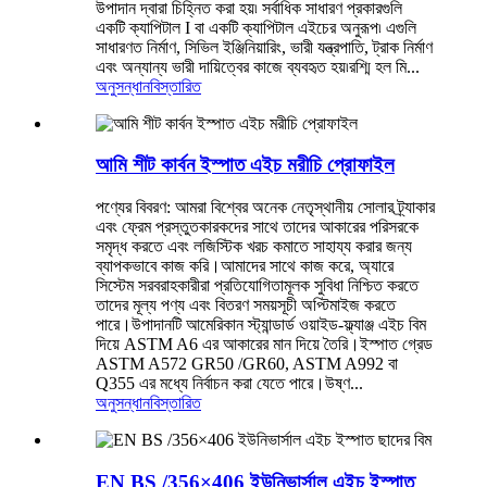
উপাদান দ্বারা চিহ্নিত করা হয়৷ সর্বাধিক সাধারণ প্রকারগুলি
একটি ক্যাপিটাল I বা একটি ক্যাপিটাল এইচের অনুরূপ৷ এগুলি
সাধারণত নির্মাণ, সিভিল ইঞ্জিনিয়ারিং, ভারী যন্ত্রপাতি, ট্রাক নির্মাণ
এবং অন্যান্য ভারী দায়িত্বের কাজে ব্যবহৃত হয়৷রশ্মি হল মি...
অনুসন্ধান
বিস্তারিত
আমি শীট কার্বন ইস্পাত এইচ মরীচি প্রোফাইল
পণ্যের বিবরণ: আমরা বিশ্বের অনেক নেতৃস্থানীয় সোলার ট্র্যাকার
এবং ফ্রেম প্রস্তুতকারকদের সাথে তাদের আকারের পরিসরকে
সমৃদ্ধ করতে এবং লজিস্টিক খরচ কমাতে সাহায্য করার জন্য
ব্যাপকভাবে কাজ করি।আমাদের সাথে কাজ করে, অ্যারে
সিস্টেম সরবরাহকারীরা প্রতিযোগিতামূলক সুবিধা নিশ্চিত করতে
তাদের মূল্য পণ্য এবং বিতরণ সময়সূচী অপ্টিমাইজ করতে
পারে।উপাদানটি আমেরিকান স্ট্যান্ডার্ড ওয়াইড-ফ্ল্যাঞ্জ এইচ বিম
দিয়ে ASTM A6 এর আকারের মান দিয়ে তৈরি।ইস্পাত গ্রেড
ASTM A572 GR50 /GR60, ASTM A992 বা
Q355 এর মধ্যে নির্বাচন করা যেতে পারে।উষ্ণ...
অনুসন্ধান
বিস্তারিত
EN BS /356×406 ইউনিভার্সাল এইচ ইস্পাত