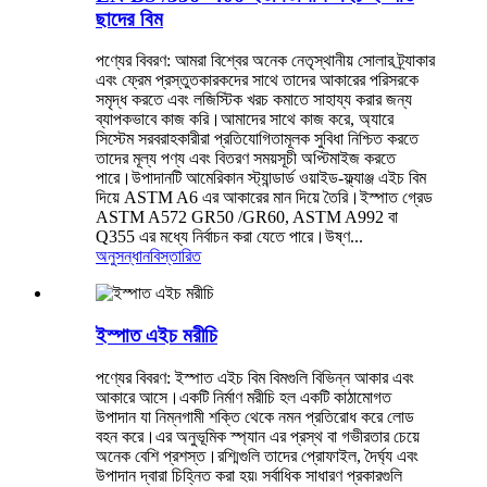
ছাদের বিম
পণ্যের বিবরণ: আমরা বিশ্বের অনেক নেতৃস্থানীয় সোলার ট্র্যাকার
এবং ফ্রেম প্রস্তুতকারকদের সাথে তাদের আকারের পরিসরকে
সমৃদ্ধ করতে এবং লজিস্টিক খরচ কমাতে সাহায্য করার জন্য
ব্যাপকভাবে কাজ করি।আমাদের সাথে কাজ করে, অ্যারে
সিস্টেম সরবরাহকারীরা প্রতিযোগিতামূলক সুবিধা নিশ্চিত করতে
তাদের মূল্য পণ্য এবং বিতরণ সময়সূচী অপ্টিমাইজ করতে
পারে।উপাদানটি আমেরিকান স্ট্যান্ডার্ড ওয়াইড-ফ্ল্যাঞ্জ এইচ বিম
দিয়ে ASTM A6 এর আকারের মান দিয়ে তৈরি।ইস্পাত গ্রেড
ASTM A572 GR50 /GR60, ASTM A992 বা
Q355 এর মধ্যে নির্বাচন করা যেতে পারে।উষ্ণ...
অনুসন্ধান
বিস্তারিত
ইস্পাত এইচ মরীচি
পণ্যের বিবরণ: ইস্পাত এইচ বিম বিমগুলি বিভিন্ন আকার এবং
আকারে আসে।একটি নির্মাণ মরীচি হল একটি কাঠামোগত
উপাদান যা নিম্নগামী শক্তি থেকে নমন প্রতিরোধ করে লোড
বহন করে।এর অনুভূমিক স্প্যান এর প্রস্থ বা গভীরতার চেয়ে
অনেক বেশি প্রশস্ত।রশ্মিগুলি তাদের প্রোফাইল, দৈর্ঘ্য এবং
উপাদান দ্বারা চিহ্নিত করা হয়৷ সর্বাধিক সাধারণ প্রকারগুলি