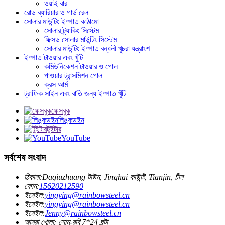
ওয়াই বার
রোড ব্যারিয়ার ও গার্ড রেল
সোলার মাউন্টিং ইস্পাত কাঠামো
সোলার ট্র্যাকিং সিস্টেম
ফিক্সড সোলার মাউন্টিং সিস্টেম
সোলার মাউন্টিং ইস্পাত বন্ধনী খুচরা যন্ত্রাংশ
ইস্পাত টাওয়ার এবং খুঁটি
কমিউনিকেশন টাওয়ার ও পোল
পাওয়ার ট্রান্সমিশন পোল
ক্রস আর্ম
ট্রাফিক সাইন এবং বাতি জন্য ইস্পাত খুঁটি
ফেসবুক
লিঙ্কডইন
টুইটার
YouTube
সর্বশেষ সংবাদ
ঠিকানা:
Daqiuzhuang টাউন, Jinghai কাউন্টি, Tianjin, চীন
ফোন:
15620212590
ইমেইল:
yingying@rainbowsteel.cn
ইমেইল:
yingying@rainbowsteel.cn
ইমেইল:
Jenny@rainbowsteel.cn
আমরা খোলা: সোম-রবি 7*24 ঘন্টা