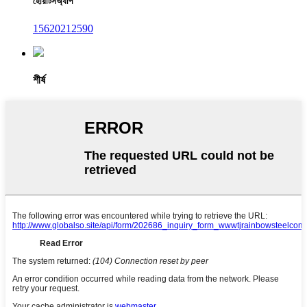
হোয়াটসঅ্যাপ
15620212590
শীর্ষ