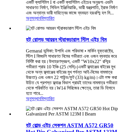
একটি ক্যাপিটাল I বা একটি ক্যাপিটাল এইচের অনুরূপ৷ এগুলি
সাধারণত নির্মাণ, সিভিল ইঞ্জিনিয়ারিং, ভারী যন্ত্রপাতি, ট্রাক নির্মাণ
এবং অন্যান্য ভারী দায়িত্বের কাজে ব্যবহৃত হয়৷রশ্মি হল মি...
অনুসন্ধান
বিস্তারিত
হট রোলড আয়রন স্ট্রাকচারাল স্টিল এইচ বিম
Gernaral ভূমিকা: উপাধি এবং পরিভাষা • মার্কিন যুক্তরাষ্ট্রে,
স্টিল I বিমগুলি সাধারণত বিমের গভীরতা এবং ওজন ব্যবহার করে
নির্দিষ্ট করা হয়।উদাহরণস্বরূপ, একটি "W10x22″ রশ্মির
গভীরতা প্রায় 10 ইঞ্চি (25 সেমি) (একটি ফ্ল্যাঞ্জের বাইরের মুখ
থেকে অন্য ফ্ল্যাঞ্জের বাইরের মুখ পর্যন্ত আই-বিমের নামমাত্র
উচ্চতা) এবং ওজন 22 পাউন্ড/ফুট (33) kg/m)।এটা লক্ষ করা
উচিত যে প্রশস্ত ফ্ল্যাঞ্জ বিভাগ প্রায়ই তাদের নামমাত্র গভীরতা
থেকে পরিবর্তিত হয়।W14 সিরিজের ক্ষেত্রে, তারা ডি হিসাবে
হতে পারে...
অনুসন্ধান
বিস্তারিত
হট রোল্ড এইচ সেকশন ASTM A572 GR50
Hot Dip Galvanized Per ASTM 123M