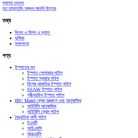
স্বাগত তদন্ত
যত তাড়াতাড়ি সম্ভব আপনি উত্তর
তথ্য
ভিশন ও মিশন ও ভ্যালু
ভূমিকা
সনদপত্র
পণ্য
ইস্পাতের নল
ইস্পাত গোলাকার পাইপ
ইস্পাত স্কয়ার পাইপ
বিশেষ আকৃতির ইস্পাত পাইপ
SSAW ইস্পাত পাইপ
গ্রীনহাউস ইস্পাত পাইপ
IBC Matel ফ্রেম যন্ত্রাংশ এবং আনুষাঙ্গিক
আইবিসি আনুষাঙ্গিক
আইবিসি ফ্রেম পাইপ
বৈদ্যুতিক নালী পাইপ
ইএমটি
আইএমসি
আরএমসি