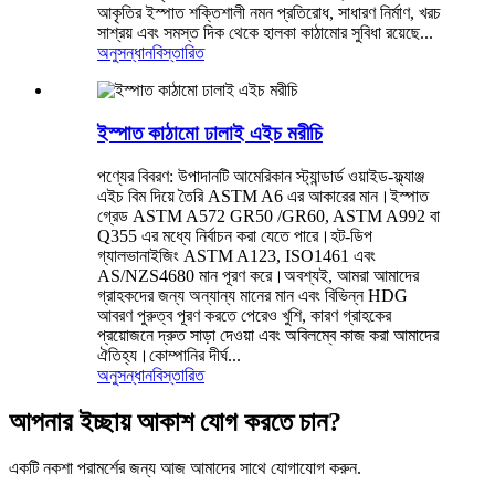
আকৃতির ইস্পাত শক্তিশালী নমন প্রতিরোধ, সাধারণ নির্মাণ, খরচ
সাশ্রয় এবং সমস্ত দিক থেকে হালকা কাঠামোর সুবিধা রয়েছে...
অনুসন্ধান
বিস্তারিত
ইস্পাত কাঠামো ঢালাই এইচ মরীচি
পণ্যের বিবরণ: উপাদানটি আমেরিকান স্ট্যান্ডার্ড ওয়াইড-ফ্ল্যাঞ্জ
এইচ বিম দিয়ে তৈরি ASTM A6 এর আকারের মান।ইস্পাত
গ্রেড ASTM A572 GR50 /GR60, ASTM A992 বা
Q355 এর মধ্যে নির্বাচন করা যেতে পারে।হট-ডিপ
গ্যালভানাইজিং ASTM A123, ISO1461 এবং
AS/NZS4680 মান পূরণ করে।অবশ্যই, আমরা আমাদের
গ্রাহকদের জন্য অন্যান্য মানের মান এবং বিভিন্ন HDG
আবরণ পুরুত্ব পূরণ করতে পেরেও খুশি, কারণ গ্রাহকের
প্রয়োজনে দ্রুত সাড়া দেওয়া এবং অবিলম্বে কাজ করা আমাদের
ঐতিহ্য।কোম্পানির দীর্ঘ...
অনুসন্ধান
বিস্তারিত
আপনার ইচ্ছায় আকাশ যোগ করতে চান?
একটি নকশা পরামর্শের জন্য আজ আমাদের সাথে যোগাযোগ করুন.