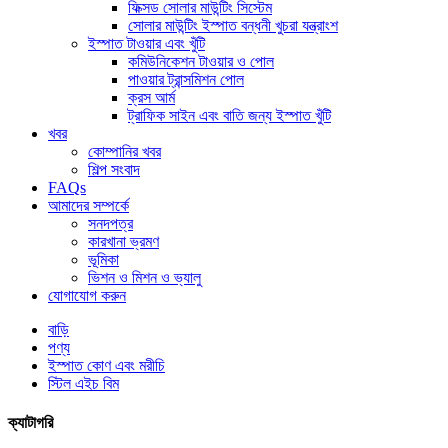
ফিক্সড সোলার মাউন্টিং সিস্টেম
সোলার মাউন্টিং ইস্পাত বন্ধনী খুচরা যন্ত্রাংশ
ইস্পাত টাওয়ার এবং খুঁটি
কমিউনিকেশন টাওয়ার ও পোল
পাওয়ার ট্রান্সমিশন পোল
ক্রস আর্ম
ট্রাফিক সাইন এবং বাতি জন্য ইস্পাত খুঁটি
খবর
কোম্পানির খবর
শিল্প সংবাদ
FAQs
আমাদের সম্পর্কে
সনদপত্র
কারখানা ভ্রমণ
ভূমিকা
ভিশন ও মিশন ও ভ্যালু
যোগাযোগ করুন
বাড়ি
পণ্য
ইস্পাত কোণ এবং মরীচি
স্টিল এইচ বিম
ক্যাটাগরি