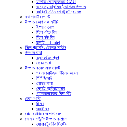
ইস্পাত ফেব্রিকেটেড CZU
অন্যান্য আকৃতির ঠান্ডা গঠন ইস্পাত
কংক্রিট সন্নিবেশ স্ট্রুট চ্যানেল
রাখা প্রাচীর পোস্ট
ইস্পাত কোণ এবং মরীচি
ইস্পাত কোণ
স্টিল এইচ বিম
স্টিল ইউ বিম
ঢালাই T Lintel
স্টিল প্রসেসিং টেইলর্ড সার্ভিস
ইস্পাত ভারা
স্ক্যাফোল্ডিং প্রপ
ফ্রেম ভারা
ইস্পাত কয়েল এবং প্লেট
গ্যালভানাইজড স্টিলের কয়েল
পিপিজিআই
লোহার থালা
প্লেটে প্রক্রিয়াকরণ
গ্যালভানাইজড স্টিল শীট
বেড়া পোস্ট
টি বার
ওয়াই বার
রোড ব্যারিয়ার ও গার্ড রেল
সোলার মাউন্টিং ইস্পাত কাঠামো
সোলার ট্র্যাকিং সিস্টেম